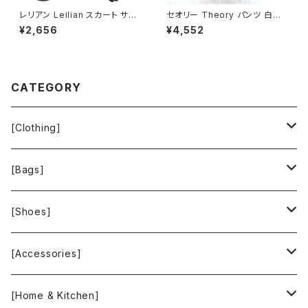
レリアン Leilian スカート サイ
セオリー Theory パンツ 白黒
ドプリーツ 裏地付き 日本製 サ
鹿の子生地 7号 900582
¥2,656
¥4,552
イドファスナー 黒 11サイズ 929
840
CATEGORY
[Clothing]
Krochet Kids International
[Bags]
BAGGU
[Shoes]
FOOD TEXTILE
TOMS
[Accessories]
INCASE
ALEX AND ANI
[Home & Kitchen]