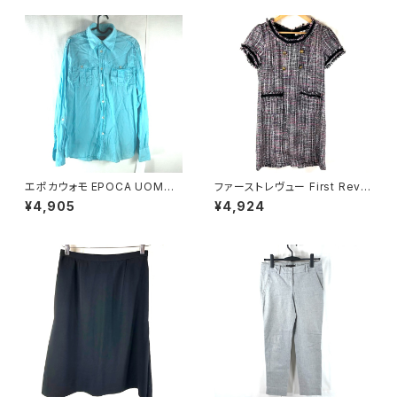
エポカウォモ EPOCA UOMO
ファーストレヴュー First Revu
シャツ 長袖 綿100％ 水色 48
e 半袖ワンピース フリンジ バッ
¥4,905
¥4,924
サイズ 921476
クファスナー ポケット ヴィンテ
ージ風ボタン タグ付き ブラック
Mサイズ 929837