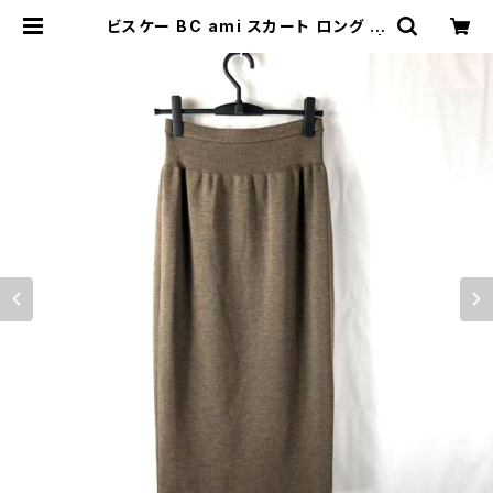
ビスケー BC ami スカート ロング 日
本製 ブラウン系 11サイズ 918168 |
Ethical Store