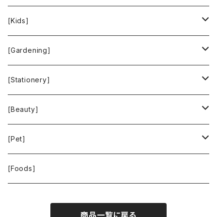
People Tree
Feliz
Bee Eco Wraps
[Kids]
Green Time
CLOUDY
Mastro Geppetto
[Gardening]
SKY LIMIT
Francis+Dale
gardens
[Stationery]
KUSKA
KAFFEEFORM
If You Care
MOTHER FOREST
[Beauty]
La Bontazza
Root Pouch
STOP THE WATER WHILE USING ME!
[Pet]
THE TOKYO CORK
URBAN GREEN MAKERS
WOLFGANG MAN ＆ BEAST
[Foods]
WASH NUTS
商品一覧に戻る