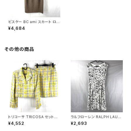
ビスケー BC ami スカート ロン
グ 日本製 ブラウン系 11サイズ
¥4,684
918168
その他の商品
トリコーサ TRICOSA セットア
ラルフローレン RALPH LAURE
ップ スーツ ジャケット スカート
N ワンピース ノースリーブ 花柄
¥4,552
¥2,693
肩パッド 黄色 日本製 42サイズ
フレア 白 グレー系 2Pサイズ 9
900578
21473