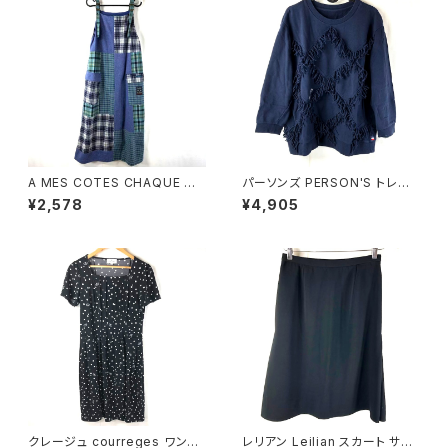
A MES COTES CHAQUE ジ
パーソンズ PERSON'S トレー
ャンパースカート チェック柄 ポ
ナー 綿100％ ロゴ入り フリン
¥2,578
¥4,905
ケット ブルー系 921472
ジ リブ ネイビー Lサイズ 9214
78
クレージュ courreges ワンピ
レリアン Leilian スカート サイ