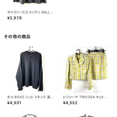
ギャラリービスコンティ GALLE
RY VISCONTI スカート フレア
¥3,978
プリーツ 黒 濃紺 2サイズ 9160
47
その他の商品
ボス BOSS ニット Vネック 長袖
トリコーサ TRICOSA セットア
無地 黒 900701
ップ スーツ ジャケット スカート
¥4,931
¥4,552
肩パッド 黄色 日本製 42サイズ
900578