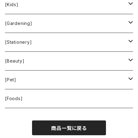
People Tree
Feliz
Bee Eco Wraps
[Kids]
Green Time
CLOUDY
Mastro Geppetto
[Gardening]
SKY LIMIT
Francis+Dale
gardens
[Stationery]
KUSKA
KAFFEEFORM
If You Care
MOTHER FOREST
[Beauty]
La Bontazza
Root Pouch
STOP THE WATER WHILE USING ME!
[Pet]
THE TOKYO CORK
URBAN GREEN MAKERS
WOLFGANG MAN ＆ BEAST
[Foods]
WASH NUTS
商品一覧に戻る
24BOTTLES