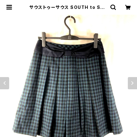
サウストゥーサウス SOUTH to SOU
TH スカート リボン チェック柄 プリ
ーツ 黒 緑系 38サイズ 916046 | E
thical Store