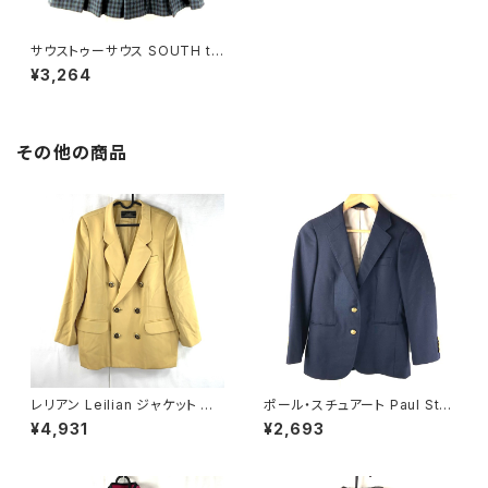
サウストゥーサウス SOUTH to
SOUTH スカート リボン チェッ
¥3,264
ク柄 プリーツ 黒 緑系 38サイ
ズ 916046
その他の商品
レリアン Leilian ジャケット 肩
ポール・スチュアート Paul Stua
パッド 黄色 金色 13+サイズ 90
rt ジャケット 金ボタン 袖ボタン
¥4,931
¥2,693
0590
サイドポケット スリット 紺 7サイ
ズ 921468