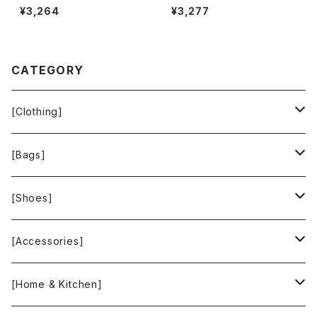
CIANO ワンピース ニット 長袖
柄 刺繍 ビーズ 裏地付き スリッ
¥3,264
¥3,277
リボンベルト ボーダー 肩パッド
ト 黒系 11サイズ 944174
白系 900708
CATEGORY
[Clothing]
Krochet Kids International
[Bags]
BAGGU
[Shoes]
FOOD TEXTILE
TOMS
[Accessories]
INCASE
ALEX AND ANI
[Home & Kitchen]