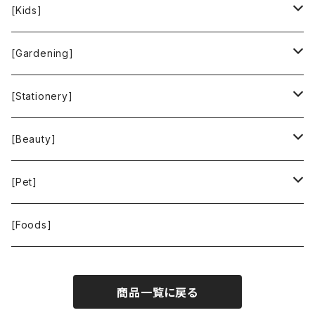
People Tree
Feliz
Bee Eco Wraps
[Kids]
Green Time
CLOUDY
Mastro Geppetto
[Gardening]
SKY LIMIT
Francis+Dale
gardens
[Stationery]
KUSKA
KAFFEEFORM
If You Care
MOTHER FOREST
[Beauty]
La Bontazza
Root Pouch
STOP THE WATER WHILE USING ME!
[Pet]
THE TOKYO CORK
URBAN GREEN MAKERS
WOLFGANG MAN ＆ BEAST
[Foods]
WASH NUTS
商品一覧に戻る
24BOTTLES