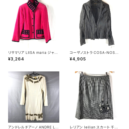
リサマリア LIISA maria ジャケ
コーザノストラ COSA-NOSTR
ット 裏地花柄 綿 肩パット ピン
A カットソー 長袖 シースルー
¥3,264
¥4,905
ク 900697
絹 スリット袖 濃ブラウン系 40
サイズ 921487
アンドレルチアーノ ANDRE LU
レリアン leilian スカート 千鳥