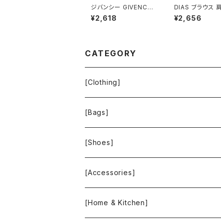
ジバンシー GIVENCH
DIAS ブラウス 
Y BOUTIQUES パンツ
長袖 袖フリル 
¥2,618
¥2,656
エクセーヌ 裏地 サイド
東京ブラウス ア
ポケット ストレート 黒
リー柄 タグ付き 
38サイズ 921465
バスト82サイズ 9
6
CATEGORY
[Clothing]
Krochet Kids International
[Bags]
BAGGU
[Shoes]
FOOD TEXTILE
TOMS
[Accessories]
INCASE
ALEX AND ANI
[Home & Kitchen]