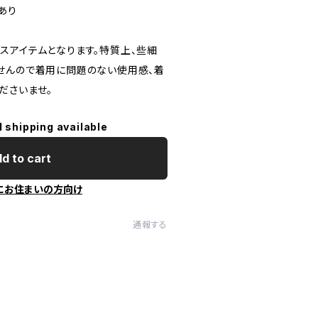
あり
スアイテムとなります。特質上、些細
せんので着用に問題のない使用感、着
ださいませ。
l shipping available
d to cart
にお住まいの方向け
通報する