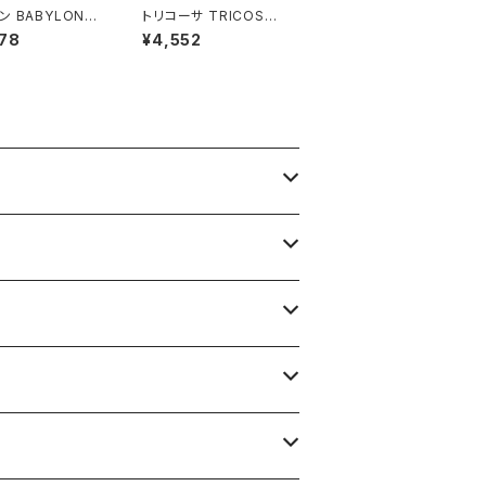
ン BABYLONE
トリコーサ TRICOSA
パンツ ワイド ベ
セットアップ スーツ ジャ
78
¥4,552
き 青系 38サイズ
ケット スカート 肩パッド
89
黄色 日本製 42サイズ
900578