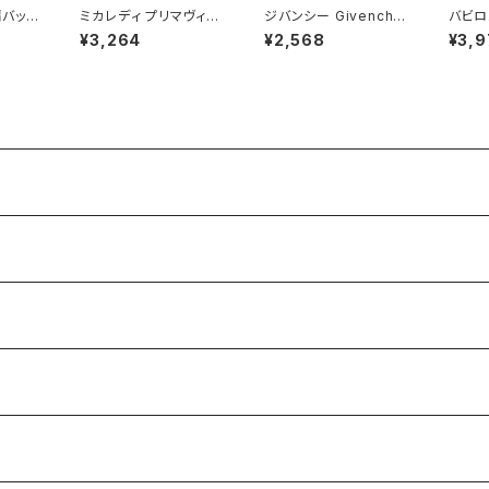
肩バット
ミカレディ プリマヴィス
ジバンシー Givenchy
バビロ
金ボタン
タ MICALADY PRIMA
Paris スカート 巻きス
デニム
¥3,264
¥2,568
¥3,9
クセサ
VISTA カーディガン 長
カート 黒 38サイズ 90
ルト付
ピンク
袖 ビーズ 肩パッド ピン
0700
9005
2983
ク 9AR63サイズ 900
710