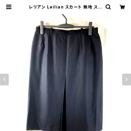
レリアン Leilian スカート 無地 スリ
ット 濃紺 13＋サイズ 915979 | Et
hical Store