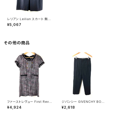
レリアン Leilian スカート 無地
スリット 濃紺 13＋サイズ 9159
¥5,067
79
その他の商品
ファーストレヴュー First Revu
ジバンシー GIVENCHY BOUT
e 半袖ワンピース フリンジ バッ
IQUES パンツ エクセーヌ 裏地
¥4,924
¥2,618
クファスナー ポケット ヴィンテ
サイドポケット ストレート 黒 38
ージ風ボタン タグ付き ブラック
サイズ 921465