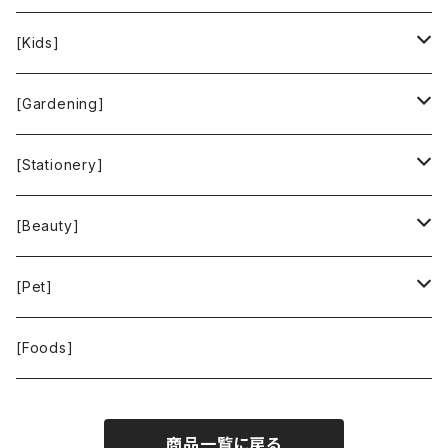
People Tree
Feliz
Bee Eco Wraps
[Kids]
Green Time
CLOUDY
Mastro Geppetto
[Gardening]
SKY LIMIT
Francis+Dale
gardens
[Stationery]
KUSKA
KAFFEEFORM
If You Care
MOTHER FOREST
[Beauty]
La Bontazza
Root Pouch
STOP THE WATER WHILE USING ME!
[Pet]
THE TOKYO CORK
URBAN GREEN MAKERS
WOLFGANG MAN ＆ BEAST
[Foods]
WASH NUTS
商品一覧に戻る