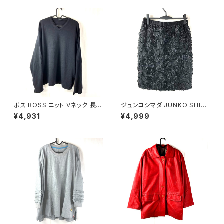
Mサイズ 929837
ボス BOSS ニット Vネック 長袖
ジュンコシマダ JUNKO SHIM
無地 黒 900701
ADA スカート リボン シースル
¥4,931
¥4,999
ー タグ付き 黒 40サイズ 9214
88