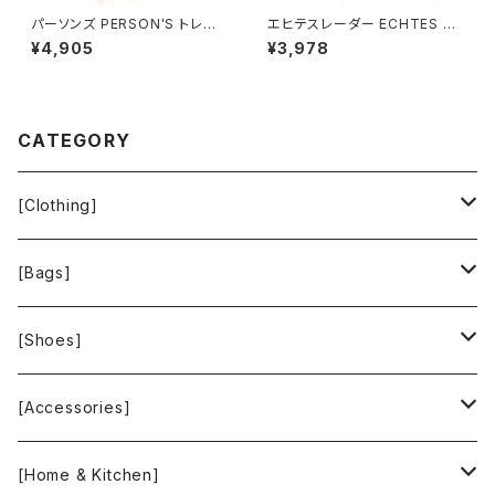
パーソンズ PERSON'S トレー
エヒテスレーダー ECHTES LE
ナー 綿100％ ロゴ刺繡 袖フリ
DER ジャケット ヴィンテージ 内
¥4,905
¥3,978
ル スリット グレー LLサイズ 92
側チェック柄 赤 36サイズ 900
1479
696
CATEGORY
[Clothing]
Krochet Kids International
[Bags]
BAGGU
[Shoes]
FOOD TEXTILE
TOMS
[Accessories]
INCASE
ALEX AND ANI
[Home & Kitchen]