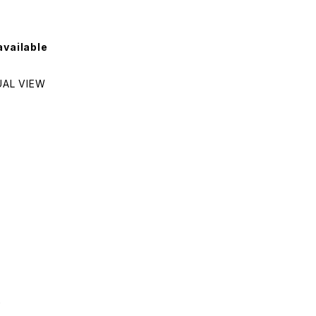
available
L VIEW
し