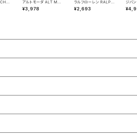
 CHA
アルトモーダ ALT MO
ラルフローレン RALPH
ジバン
ースカー
DER カーディガン 金ボ
LAUREN ワンピース ノ
ティック
¥3,978
¥2,693
¥4,
ケット
タン ニット 青系 Fサイ
ースリーブ 花柄 フレア
OUVE
2
ズ 900698
白 グレー系 2Pサイズ
E ト
921473
ド 綿1
サイズ 