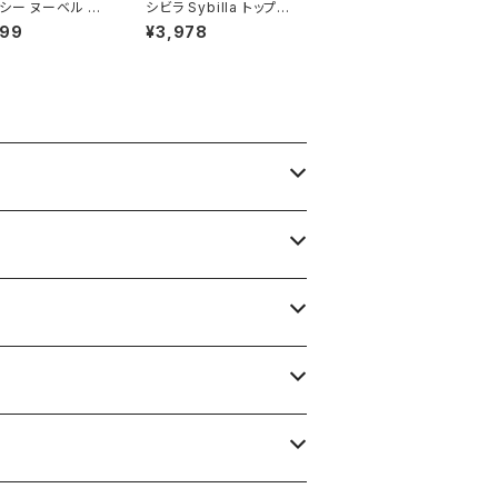
シー ヌーベル ブ
シビラ Sybilla トップス
 GIVENCHY N
カットソー 半袖 赤茶 4
999
¥3,978
LLE BOUTIQU
0サイズ 900580
ップス 半袖 肩パッ
00％ イエロー L
900593