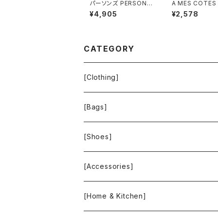
パーソンズ PERSON'S
A MES COTES
トレーナー 綿100％ ロ
QUE ジャンパ
¥4,905
¥2,578
ゴ刺繡 袖フリル スリッ
ト チェック柄 ポ
ト グレー LLサイズ 921
ブルー系 92147
479
CATEGORY
[Clothing]
Krochet Kids International
[Bags]
BAGGU
[Shoes]
FOOD TEXTILE
TOMS
[Accessories]
INCASE
ALEX AND ANI
[Home & Kitchen]