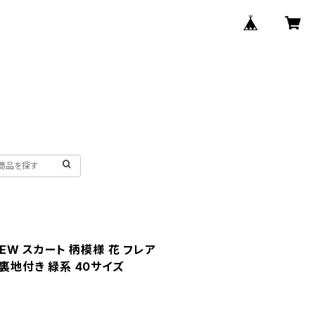
IEW スカート 柄模様 花 フレア
 裏地付き 緑系 40サイズ