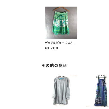
デュアルビュー DUAL
VIEW スカート 柄模様
¥3,700
花 フレア ウエストリボ
ン 綿100％ 裏地付き
緑系 40サイズ 91431
8
その他の商品