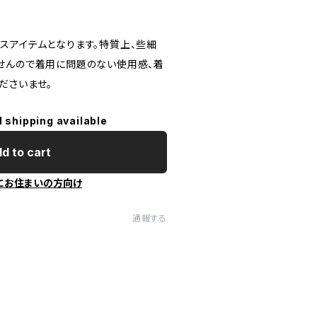
スアイテムとなります。特質上、些細
せんので着用に問題のない使用感、着
ださいませ。
l shipping available
d to cart
にお住まいの方向け
通報する