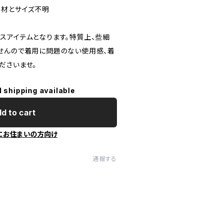
素材とサイズ不明
スアイテムとなります。特質上、些細
せんので着用に問題のない使用感、着
ださいませ。
l shipping available
d to cart
にお住まいの方向け
通報する