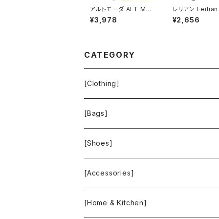
アルトモーダ ALT MO
レリアン Leilia
DER カーディガン 金ボ
ート ロング スリ
¥3,978
¥2,656
タン ニット 青系 Fサイ
地付き 日本製 
ズ 900698
ァスナー 黒 9サイ
9839
CATEGORY
[Clothing]
Krochet Kids International
[Bags]
BAGGU
[Shoes]
FOOD TEXTILE
TOMS
[Accessories]
INCASE
ALEX AND ANI
[Home & Kitchen]