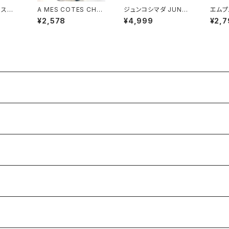
n スカ
A MES COTES CHA
ジュンコシマダ JUNK
エムプ
ット 裏
QUE ジャンパースカー
O SHIMADA スカート
-pre
¥2,578
¥4,999
¥2,7
サイドフ
ト チェック柄 ポケット
リボン シースルー タグ
ート 
ズ 92
ブルー系 921472
付き 黒 40サイズ 9214
プボタ
88
6サイズ