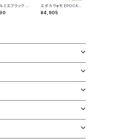
ルミエブラック M
エポカウォモ EPOCA
mier BLACK コ
UOMO シャツ 長袖 綿
90
¥4,905
日本製 無地 スナッ
100％ 水色 48サイズ
ン ポケット 黒 3
921476
 929842