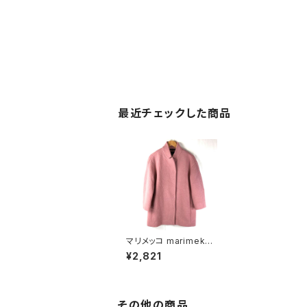
最近チェックした商品
マリメッコ marimekko
コート スナップボタン
¥2,821
サイドポケット 裏地付き
ピンク XSサイズ 9104
290
その他の商品