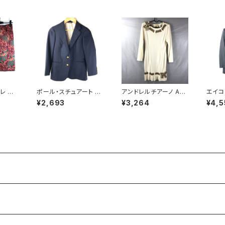
レ MI
ポール・スチュアート P
アンドレルチアーノ AN
エイコク
 セット
aul Stuart ジャケット
DRE LUCIANO ワンピ
ジャケ
¥2,693
¥3,264
¥4,5
柄 肩パ
金ボタン 袖ボタン サイ
ース ニット 長袖 リボン
スリット
Mサイ
ドポケット スリット 紺 7
ベルト ボーダー 肩パッ
4
サイズ 921468
ド 白系 900708