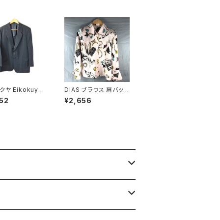
ヤ Eikokuya
DIAS ブラウス 肩バット
ット ストライプ柄
長袖 袖フリル 金ボタン
52
¥2,656
 グレー 90070
東京ブラウス アクセサ
リー柄 タグ付き ピンク
バスト82サイズ 92983
6