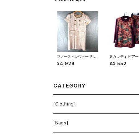
ファーストレヴュー Firs
ミカレディ ピアー
t Revue 半袖ワンピー
CALADY piare
¥4,924
¥4,552
ス フリンジ バックファス
アップ ニット 花
ナー ポケット ヴィンテ
ッド ボルドー系 
ージ風ボタン タグ付き
ズ 900705
ホワイト Mサイズ 929
838
CATEGORY
[Clothing]
Krochet Kids International
[Bags]