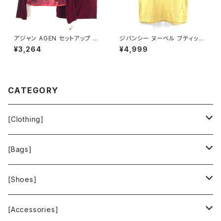
アジャン AGEN セットアップ ス
ジバンシー ヌーベル ブティック
カートスーツ 長袖 ベロア生地
GIVENCHY NOUVELLE BOU
¥3,264
¥4,999
レース 肩パッド タグ付き ボルド
TIQUE トップス 半袖 肩パッド
ー 11ARサイズ 900709
綿100％ イエロー Lサイズ 90
0593
CATEGORY
[Clothing]
Krochet Kids International
[Bags]
BAGGU
[Shoes]
FOOD TEXTILE
TOMS
[Accessories]