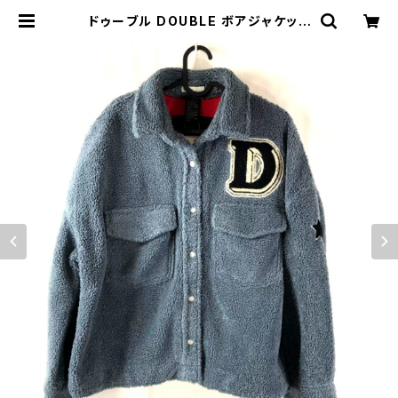
ドゥーブル DOUBLE ボアジャケット
ロゴ入り ポケット付き 星 ハート ブル
ー系 FREEサイズ 901651 | Ethic
al Store