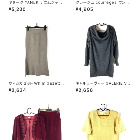
ヤヌーク YANUK デニムジャケ
クレージュ courreges ワンピ
ット Gジャン ロゴボタン ヴィン
ース 半袖 ドット ブランドロゴ
¥5,230
¥4,905
テージ加工 ダメージ加工 イン
飾りポケット 黒 38サイズ 9214
ディゴ ブルー系 Pサイズ 92211
77
6
ウィムガゼット Whim Gazette
ギャルリーヴィー GALERIE VIE
スカート ロング フレア 無地 レ
ニット ウール100％ トゥモロー
¥2,634
¥2,656
ーヨン ウエストゴム ベージュ系
ランド 日本製 グレー 1サイズ 9
FREEサイズ 922149
29843