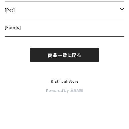
La Bontazza
Root Pouch
STOP THE WATER WHILE USING ME!
[Pet]
THE TOKYO CORK
URBAN GREEN MAKERS
WOLFGANG MAN ＆ BEAST
[Foods]
WASH NUTS
商品一覧に戻る
24BOTTLES
© Ethical Store
Powered by