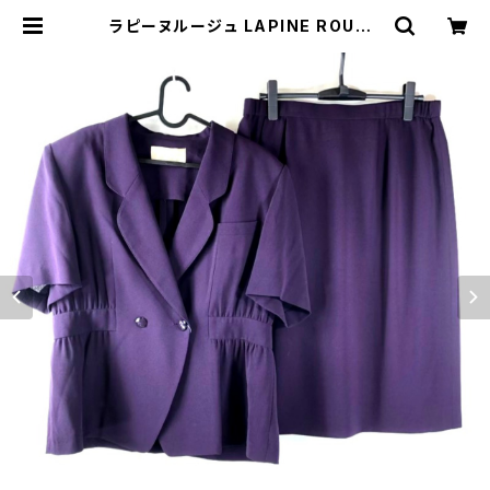
ラピーヌルージュ LAPINE ROUGE
セットアップ スカートスーツ 半袖 肩
パッド 紫 19サイズ 901645 | Ethi
cal Store