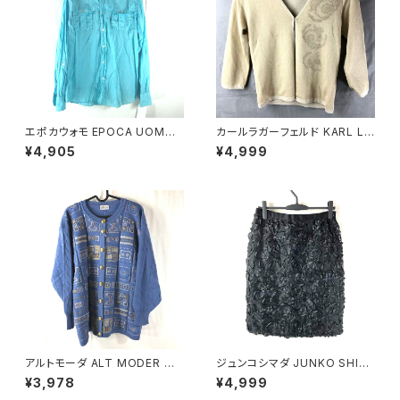
エポカウォモ EPOCA UOMO
カールラガーフェルド KARL LA
シャツ 長袖 綿100％ 水色 48
GERFELD カーディガン 花 ラメ
¥4,905
¥4,999
サイズ 921476
一つボタン ベージュ ゴールド 9
21486
アルトモーダ ALT MODER カ
ジュンコシマダ JUNKO SHIM
ーディガン 金ボタン ニット 青系
ADA スカート リボン シースル
¥3,978
¥4,999
Fサイズ 900698
ー タグ付き 黒 40サイズ 9214