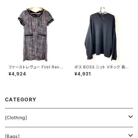
88
ファーストレヴュー First Revu
ボス BOSS ニット Vネック 長袖
e 半袖ワンピース フリンジ バッ
無地 黒 900701
¥4,924
¥4,931
クファスナー ポケット ヴィンテ
ージ風ボタン タグ付き ブラック
Mサイズ 929837
CATEGORY
[Clothing]
Krochet Kids International
[Bags]