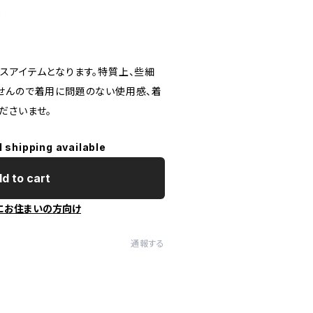
し
スアイテムとなります。特質上、些細
せんので着用に問題のない使用感、着
ださいませ。
l shipping available
d to cart
にお住まいの方向け
通報する