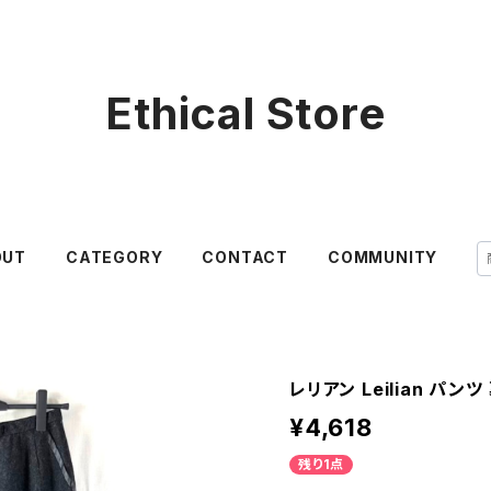
Ethical Store
OUT
CATEGORY
CONTACT
COMMUNITY
レリアン Leilian パン
¥4,618
残り1点