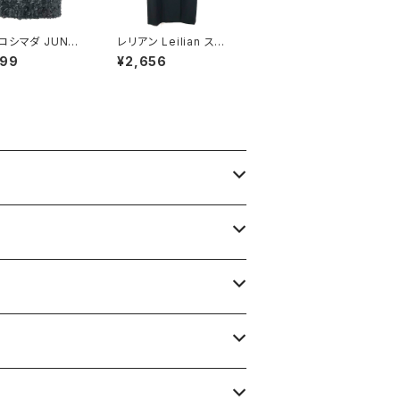
コシマダ JUNK
レリアン Leilian スカ
IMADA スカート
ート ロング スリット 裏
999
¥2,656
 シースルー タグ
地付き 日本製 サイドフ
 40サイズ 9214
ァスナー 黒 9サイズ 92
9839