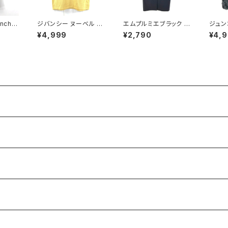
nchy
ジバンシー ヌーベル ブ
エムプルミエブラック M
ジュン
 巻きス
ティック GIVENCHY N
-premier BLACK コ
O SH
¥4,999
¥2,790
¥4,
ズ 90
OUVELLE BOUTIQU
ート 日本製 無地 スナッ
リボン
E トップス 半袖 肩パッ
プボタン ポケット 黒 3
付き 黒
ド 綿100％ イエロー L
6サイズ 929842
88
サイズ 900593