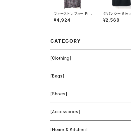
ファーストレヴュー Firs
ジバンシー Give
t Revue 半袖ワンピー
Paris スカート
¥4,924
¥2,568
ス フリンジ バックファス
カート 黒 38サイ
ナー ポケット ヴィンテ
0700
ージ風ボタン タグ付き
ブラック Mサイズ 929
837
CATEGORY
[Clothing]
Krochet Kids International
[Bags]
BAGGU
[Shoes]
FOOD TEXTILE
TOMS
[Accessories]
INCASE
ALEX AND ANI
[Home & Kitchen]