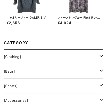
ギャルリーヴィー GALERIE VIE
ファーストレヴュー First Revu
ニット ウール100％ トゥモロー
e 半袖ワンピース フリンジ バッ
¥2,656
¥4,924
ランド 日本製 グレー 1サイズ 9
クファスナー ポケット ヴィンテ
29843
ージ風ボタン タグ付き ブラック
Mサイズ 929837
CATEGORY
[Clothing]
Krochet Kids International
[Bags]
BAGGU
[Shoes]
FOOD TEXTILE
TOMS
[Accessories]