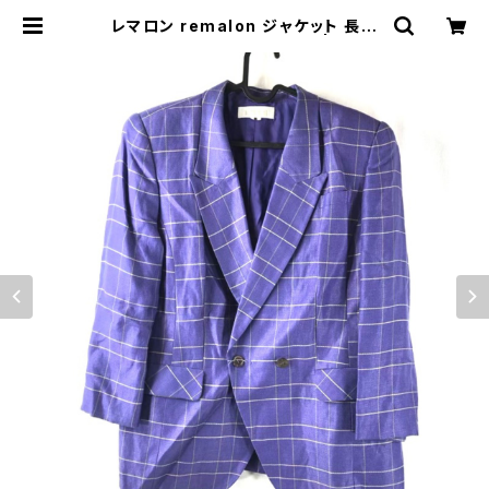
レマロン remalon ジャケット 長袖
格子柄 肩パッド 紫 901631 | Ethic
al Store