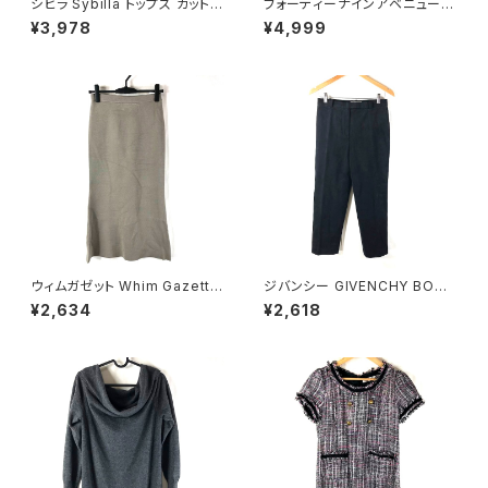
シビラ Sybilla トップス カットソ
フォーティーナインアベニュージ
ー 半袖 赤茶 40サイズ 90058
ュンコシマダ 49AV.junko shi
¥3,978
¥4,999
0
mada スカート 花柄刺繍 裏地
あり 黒 40サイズ 921485
ウィムガゼット Whim Gazette
ジバンシー GIVENCHY BOUT
スカート ロング フレア 無地 レ
IQUES パンツ エクセーヌ 裏地
¥2,634
¥2,618
ーヨン ウエストゴム ベージュ系
サイドポケット ストレート 黒 38
FREEサイズ 922149
サイズ 921465