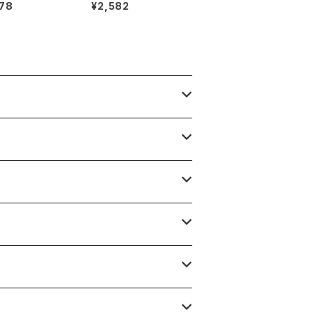
 カーディガン 金ボ
ク DKNY ジップ カーデ
78
¥2,582
ニット 青系 Fサイ
ィガン ブラック 4サイズ
0698
850234