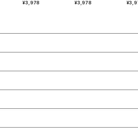
ルネッ
カットソー 半袖 赤茶 4
ート 生成色 2サイズ 9
DER
¥3,978
¥3,978
¥3,9
 ブラ
0サイズ 900580
00587
タン 
 Lサ
ズ 90