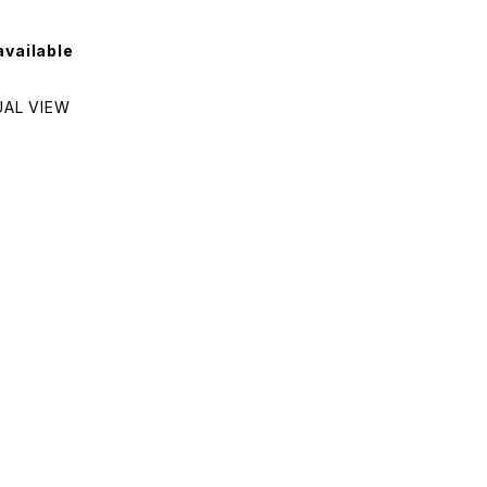
available
L VIEW
し