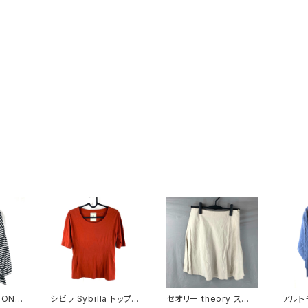
ON'S
シビラ Sybilla トップス
セオリー theory スカ
アルト