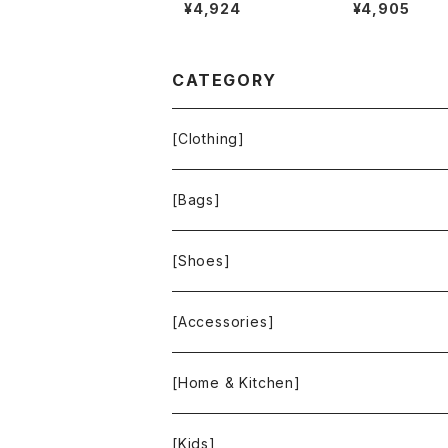
t Revue 半袖ワンピー
カットソー タート
¥4,924
¥4,905
ス フリンジ バックファス
ク ボーダー 長袖
ナー ポケット ヴィンテ
ンドロゴ入り 黒白
ージ風ボタン タグ付き
イズ 921481
ブラック Mサイズ 929
837
CATEGORY
[Clothing]
Krochet Kids International
[Bags]
BAGGU
[Shoes]
FOOD TEXTILE
TOMS
[Accessories]
INCASE
ALEX AND ANI
[Home & Kitchen]
People Tree
Feliz
Bee Eco Wraps
[Kids]