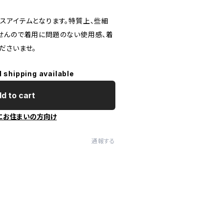
スアイテムとなります。特質上、些細
せんので着用に問題のない使用感、着
ださいませ。
l shipping available
d to cart
にお住まいの方向け
通報する