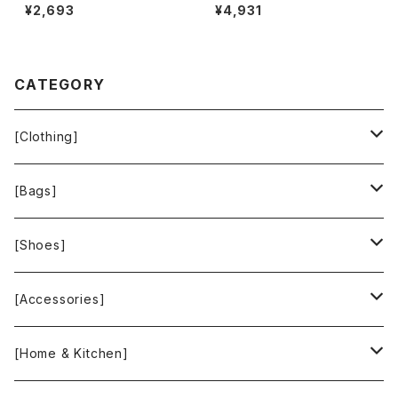
rt ジャケット 金ボタン 袖ボタン
パッド 黄色 金色 13+サイズ 90
¥2,693
¥4,931
サイドポケット スリット 紺 7サイ
0590
ズ 921468
CATEGORY
[Clothing]
Krochet Kids International
[Bags]
BAGGU
[Shoes]
FOOD TEXTILE
TOMS
[Accessories]
INCASE
ALEX AND ANI
[Home & Kitchen]