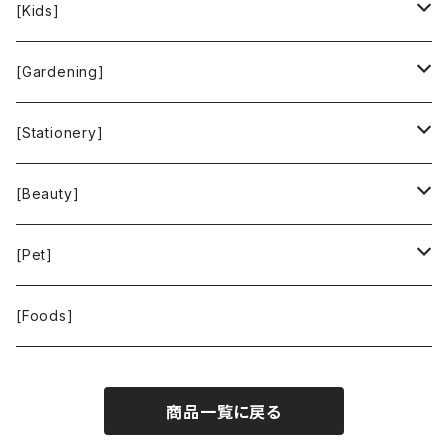
People Tree
Feliz
Bee Eco Wraps
[Kids]
Green Time
CLOUDY
Mastro Geppetto
[Gardening]
SKY LIMIT
Francis+Dale
gardens
[Stationery]
KUSKA
KAFFEEFORM
If You Care
MOTHER FOREST
[Beauty]
La Bontazza
Root Pouch
STOP THE WATER WHILE USING ME!
[Pet]
THE TOKYO CORK
URBAN GREEN MAKERS
WOLFGANG MAN ＆ BEAST
[Foods]
WASH NUTS
商品一覧に戻る
24BOTTLES