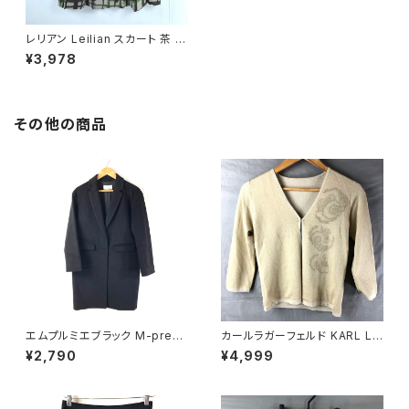
レリアン Leilian スカート 茶 グ
リーン 11サイズ 900557
¥3,978
その他の商品
エムプルミエブラック M-premi
カールラガーフェルド KARL LA
er BLACK コート 日本製 無地
GERFELD カーディガン 花 ラメ
¥2,790
¥4,999
スナップボタン ポケット 黒 36
一つボタン ベージュ ゴールド 9
サイズ 929842
21486