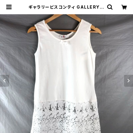
ギャラリービスコンティ GALLERY V
ISCONTI タンクトップ タグ付き 裾
レース リボン付き チュニック丈 ホワ
イト 2サイズ 896219 | Ethical S
tore