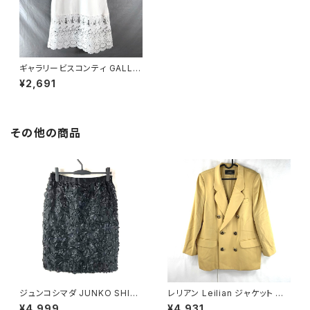
ギャラリービスコンティ GALLE
RY VISCONTI タンクトップ タ
¥2,691
グ付き 裾レース リボン付き チュ
ニック丈 ホワイト 2サイズ 896
219
その他の商品
ジュンコシマダ JUNKO SHIM
レリアン Leilian ジャケット 肩
ADA スカート リボン シースル
パッド 黄色 金色 13+サイズ 90
¥4,999
¥4,931