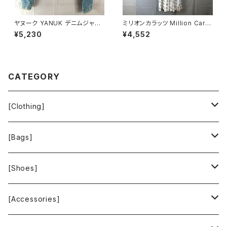
ヤヌーク YANUK デニムジャケ
ミリオンカラッツ Million Carat
ット Gジャン ロゴボタン ヴィン
s ワンピース 花柄 白 Mサイズ
¥5,230
¥4,552
テージ加工 ダメージ加工 イン
900573
ディゴ ブルー系 Pサイズ 92211
6
CATEGORY
[Clothing]
Krochet Kids International
[Bags]
BAGGU
[Shoes]
FOOD TEXTILE
TOMS
[Accessories]