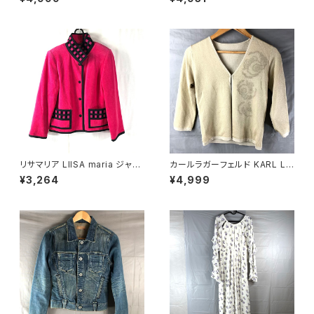
ー タグ付き 黒 40サイズ 9214
0590
88
リサマリア LIISA maria ジャケ
カールラガーフェルド KARL LA
ット 裏地花柄 綿 肩パット ピン
GERFELD カーディガン 花 ラメ
¥3,264
¥4,999
ク 900697
一つボタン ベージュ ゴールド 9
21486