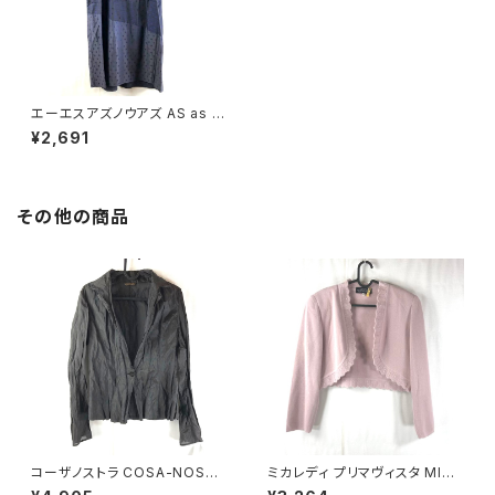
エーエスアズノウアズ AS as k
now as ワンピース 半袖 ドット
¥2,691
柄 シフォン素材ドッキング ネイ
ビー 896070
その他の商品
コーザノストラ COSA-NOSTR
ミカレディ プリマヴィスタ MICA
A カットソー 長袖 シースルー
LADY PRIMAVISTA カーディ