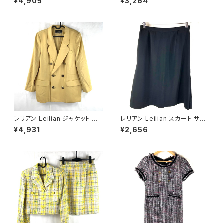
¥4,905
¥3,264
絹 スリット袖 濃ブラウン系 40
ガン 長袖 ビーズ 肩パッド ピン
サイズ 921487
ク 9AR63サイズ 900710
レリアン Leilian ジャケット 肩
レリアン Leilian スカート サイ
パッド 黄色 金色 13+サイズ 90
ドプリーツ 裏地付き 日本製 サ
¥4,931
¥2,656
0590
イドファスナー 黒 11サイズ 929
840