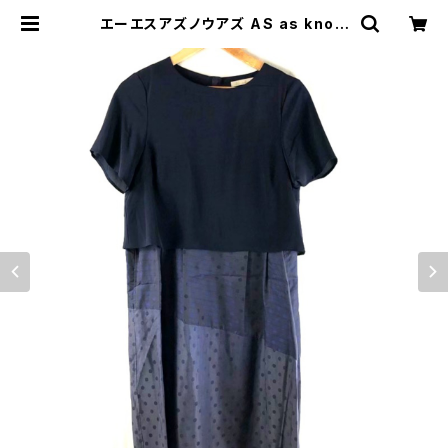
エーエスアズノウアズ AS as know
as ワンピース 半袖 ドット柄 シフォン
素材ドッキング ネイビー 896070 |
Ethical Store