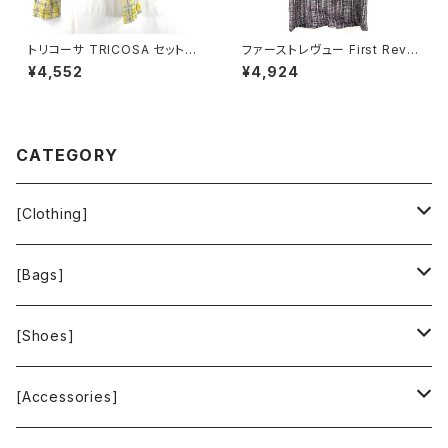
トリコーサ TRICOSA セットア
ファーストレヴュー First Revu
ップ スーツ ジャケット スカート
e 半袖ワンピース フリンジ バッ
¥4,552
¥4,924
肩パッド 黄色 日本製 42サイズ
クファスナー ポケット ヴィンテ
900578
ージ風ボタン タグ付き ブラック
Mサイズ 929837
CATEGORY
[Clothing]
Krochet Kids International
[Bags]
BAGGU
[Shoes]
FOOD TEXTILE
TOMS
[Accessories]