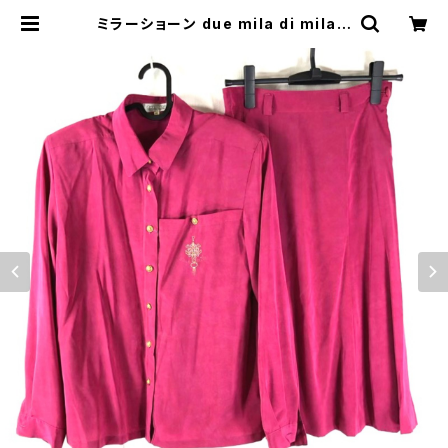
ミラーショーン due mila di mila s
chon セットアップ ロングスカート
金ボタン ワンポイント 赤ピンク系 4
0サイズ 894840 | Ethical Stor
e