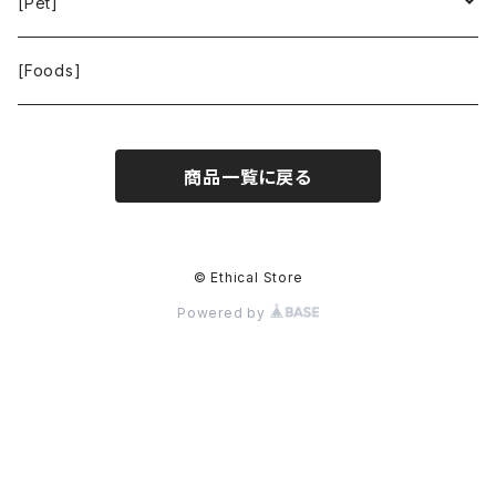
La Bontazza
Root Pouch
STOP THE WATER WHILE USING ME!
[Pet]
THE TOKYO CORK
URBAN GREEN MAKERS
WOLFGANG MAN ＆ BEAST
[Foods]
WASH NUTS
商品一覧に戻る
24BOTTLES
© Ethical Store
Powered by