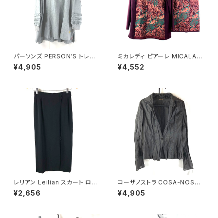
パーソンズ PERSON'S トレー
ミカレディ ピアーレ MICALAD
ナー 綿100％ ロゴ刺繡 袖フリ
Y piare セットアップ ニット 花
¥4,905
¥4,552
ル スリット グレー LLサイズ 92
柄 肩パッド ボルドー系 Mサイズ
1479
900705
レリアン Leilian スカート ロン
コーザノストラ COSA-NOSTR
グ スリット 裏地付き 日本製 サ
A カットソー 長袖 シースルー
¥2,656
¥4,905
イドファスナー 黒 9サイズ 929
絹 スリット袖 濃ブラウン系 40
839
サイズ 921487