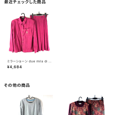
最近チェックした商品
ミラーショーン due mila di mi
la schon セットアップ ロングス
¥4,684
カート 金ボタン ワンポイント 赤
ピンク系 40サイズ 894840
その他の商品