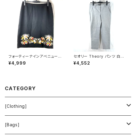
フォーティーナインアベニュージ
セオリー Theory パンツ 白黒
ュンコシマダ 49AV.junko shi
鹿の子生地 7号 900582
¥4,999
¥4,552
mada スカート 花柄刺繍 裏地
あり 黒 40サイズ 921485
CATEGORY
[Clothing]
Krochet Kids International
[Bags]