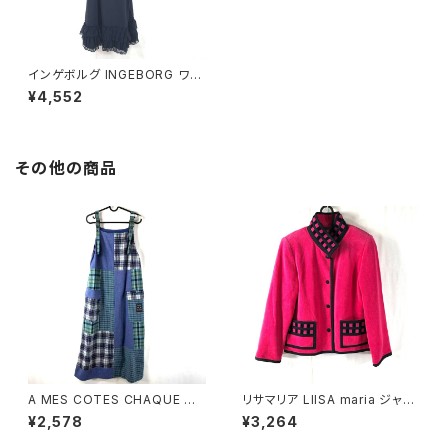
インゲボルグ INGEBORG ワン
ピース キャミソール フリル レー
¥4,552
ス タグ付き 濃紺 11サイズ 894
818
その他の商品
A MES COTES CHAQUE ジ
リサマリア LIISA maria ジャケ
ャンパースカート チェック柄 ポ
ット 裏地花柄 綿 肩パット ピン
¥2,578
¥3,264
ケット ブルー系 921472
ク 900697