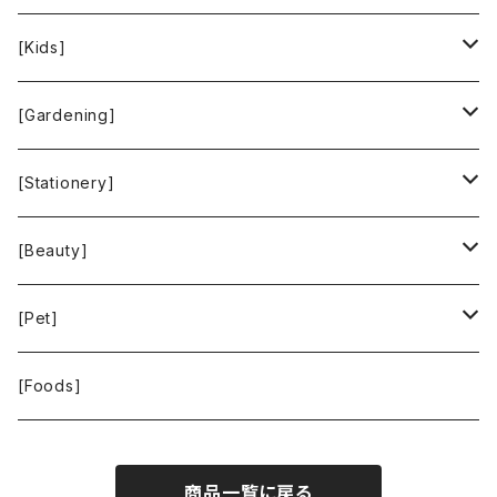
People Tree
Feliz
Bee Eco Wraps
[Kids]
Green Time
CLOUDY
Mastro Geppetto
[Gardening]
SKY LIMIT
Francis+Dale
gardens
[Stationery]
KUSKA
KAFFEEFORM
If You Care
MOTHER FOREST
[Beauty]
La Bontazza
Root Pouch
STOP THE WATER WHILE USING ME!
[Pet]
THE TOKYO CORK
URBAN GREEN MAKERS
WOLFGANG MAN ＆ BEAST
[Foods]
WASH NUTS
商品一覧に戻る