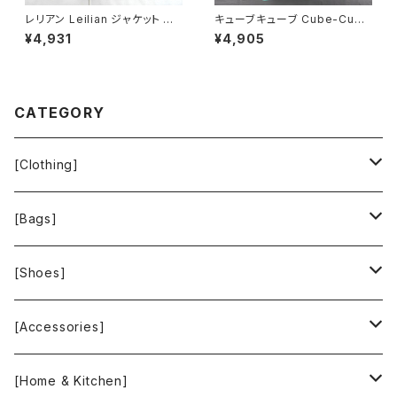
レリアン Leilian ジャケット 肩
キューブキューブ Cube-Cube
パッド 黄色 金色 13+サイズ 90
シャツ チュニック 七分袖 綿10
¥4,931
¥4,905
0590
0％ 水玉柄 青緑系 40サイズ 9
21475
CATEGORY
[Clothing]
Krochet Kids International
[Bags]
BAGGU
[Shoes]
FOOD TEXTILE
TOMS
[Accessories]
INCASE
ALEX AND ANI
[Home & Kitchen]