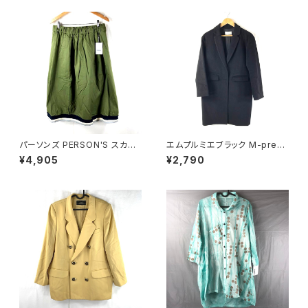
パーソンズ PERSON'S スカー
エムプルミエブラック M-premi
ト ロング タグ付き 両サイドポケ
er BLACK コート 日本製 無地
¥4,905
¥2,790
ット ブランドロゴ入り カーキ―
スナップボタン ポケット 黒 36
LLサイズ 921482
サイズ 929842