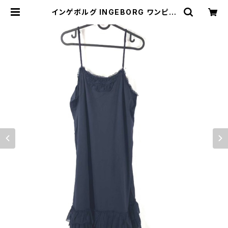
インゲボルグ INGEBORG ワンピー
ス キャミソール フリル レース タグ付
き 濃紺 11サイズ 894818 | Ethica
l Store