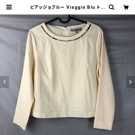
ビアッジョブルー Viaggio Blu トッ
プス 襟元装飾 ウール素材 タグ付き
アイボリー 1号 893149 | Ethical
Store