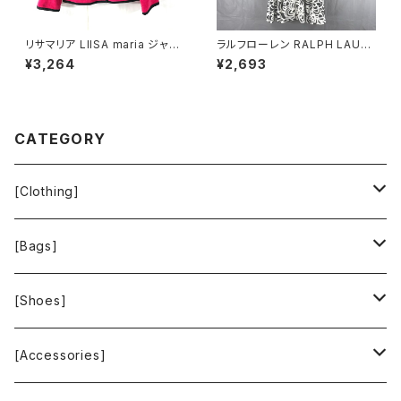
リサマリア LIISA maria ジャケ
ラルフローレン RALPH LAURE
ット 裏地花柄 綿 肩パット ピン
N ワンピース ノースリーブ 花柄
¥3,264
¥2,693
ク 900697
フレア 白 グレー系 2Pサイズ 9
21473
CATEGORY
[Clothing]
Krochet Kids International
[Bags]
BAGGU
[Shoes]
FOOD TEXTILE
TOMS
[Accessories]