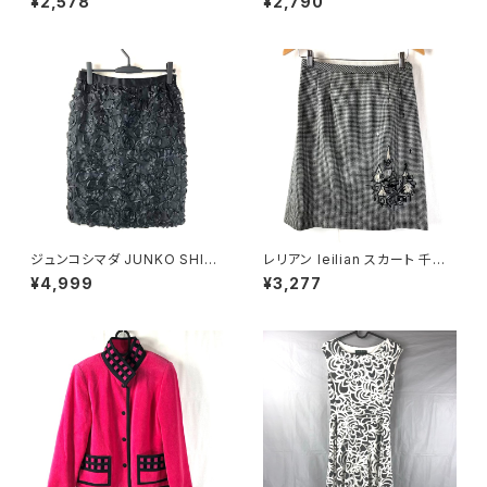
¥2,578
¥2,790
ケット ブルー系 921472
ン ポケット グレー 36サイズ 92
9841
ジュンコシマダ JUNKO SHIM
レリアン leilian スカート 千鳥
ADA スカート リボン シースル
柄 刺繍 ビーズ 裏地付き スリッ
¥4,999
¥3,277
ー タグ付き 黒 40サイズ 9214
ト 黒系 11サイズ 944174
88