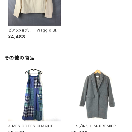
ビアッジョブルー Viaggio Blu
トップス 襟元装飾 ウール素材
¥4,488
タグ付き アイボリー 1号 89314
9
その他の商品
A MES COTES CHAQUE ジ
エムプルミエ M-PREMIER コ
ャンパースカート チェック柄 ポ
ート 日本製 無地 スナップボタ