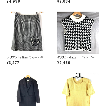
¥4,999
¥2,634
4pサイズ 921474
ーヨン ウエストゴム ベージュ系
FREEサイズ 922149
レリアン leilian スカート 千鳥
ダズリン dazzlin ニット ノース
柄 刺繍 ビーズ 裏地付き スリッ
リーブ 千鳥柄 白 黒 Sサイズ 9
¥3,277
¥2,439
ト 黒系 11サイズ 944174
44173