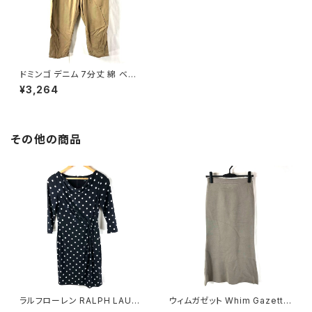
ドミンゴ デニム 7分丈 綿 ベー
ジュ Mサイズ 891975
¥3,264
その他の商品
ラルフローレン RALPH LAURE
ウィムガゼット Whim Gazette
N ワンピース 七分袖 ドット 黒
スカート ロング フレア 無地 レ