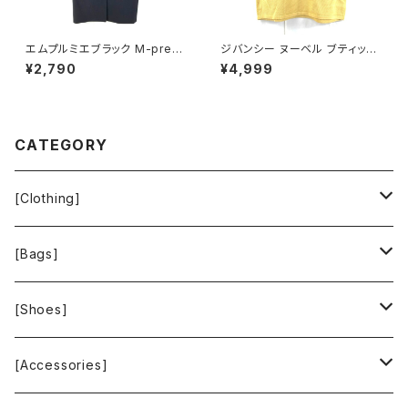
エムプルミエブラック M-premi
ジバンシー ヌーベル ブティック
er BLACK コート 日本製 無地
GIVENCHY NOUVELLE BOU
¥2,790
¥4,999
スナップボタン ポケット 黒 36
TIQUE トップス 半袖 肩パッド
サイズ 929842
綿100％ イエロー Lサイズ 90
0593
CATEGORY
[Clothing]
Krochet Kids International
[Bags]
BAGGU
[Shoes]
FOOD TEXTILE
TOMS
[Accessories]