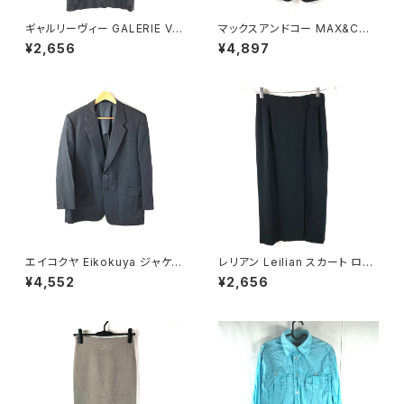
ギャルリーヴィー GALERIE VIE
マックスアンドコー MAX&CO
ニット ウール100％ トゥモロー
ワンピース ノースリーブ ボーダ
¥2,656
¥4,897
ランド 日本製 グレー 1サイズ 9
ー タック 黒 900646
29843
エイコクヤ Eikokuya ジャケッ
レリアン Leilian スカート ロン
ト ストライプ柄 スリット グレー
グ スリット 裏地付き 日本製 サ
¥4,552
¥2,656
900704
イドファスナー 黒 9サイズ 929
839