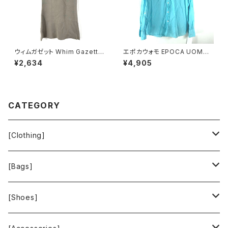
ウィムガゼット Whim Gazette
エポカウォモ EPOCA UOMO
スカート ロング フレア 無地 レ
シャツ 長袖 綿100％ 水色 48
¥2,634
¥4,905
ーヨン ウエストゴム ベージュ系
サイズ 921476
FREEサイズ 922149
CATEGORY
[Clothing]
Krochet Kids International
[Bags]
BAGGU
[Shoes]
FOOD TEXTILE
TOMS