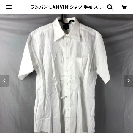
ランバン LANVIN シャツ 半袖 スト
ライプ 白41サイズ 891942 | Ethic
al Store