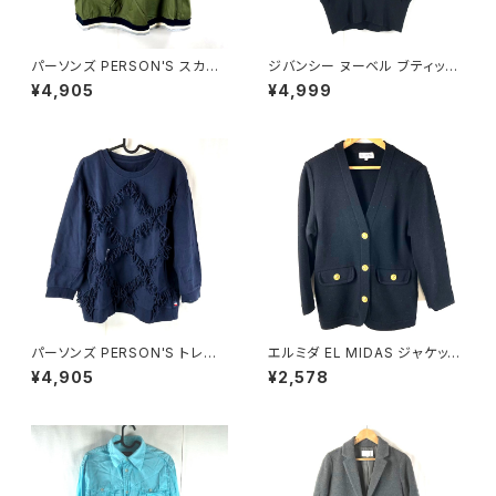
パーソンズ PERSON'S スカー
ジバンシー ヌーベル ブティック
ト ロング タグ付き 両サイドポケ
GIVENCHY NOUVELLE BOU
¥4,905
¥4,999
ット ブランドロゴ入り カーキ―
TIQUE トップス 半袖 綿100％
LLサイズ 921482
日本製 ブラック サイズ表記なし
900581
パーソンズ PERSON'S トレー
エルミダ EL MIDAS ジャケット
ナー 綿100％ ロゴ入り フリン
カーディガン 金ボタン サイドポ
¥4,905
¥2,578
ジ リブ ネイビー Lサイズ 9214
ケット 黒 12サイズ 921593
78