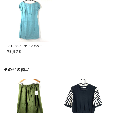
フォーティーナインアベニュージ
ュンコシマダ 49AV.junko shi
¥3,978
mada ワンピース 半袖 リボン
ティファニーブルー系 9サイズ 8
91933
その他の商品