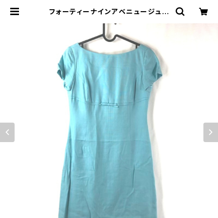
フォーティーナインアベニュージュン
コシマダ 49AV.junko shimada
ワンピース 半袖 リボン ティファニー
ブルー系 9サイズ 891933 | Ethic
al Store