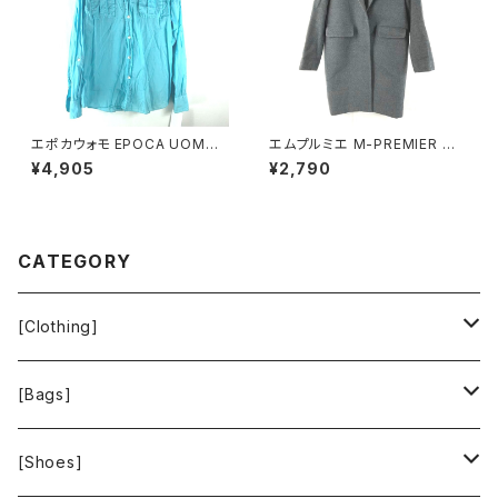
エポカウォモ EPOCA UOMO
エムプルミエ M-PREMIER コ
シャツ 長袖 綿100％ 水色 48
ート 日本製 無地 スナップボタ
¥4,905
¥2,790
サイズ 921476
ン ポケット グレー 36サイズ 92
9841
CATEGORY
[Clothing]
Krochet Kids International
[Bags]
BAGGU
[Shoes]