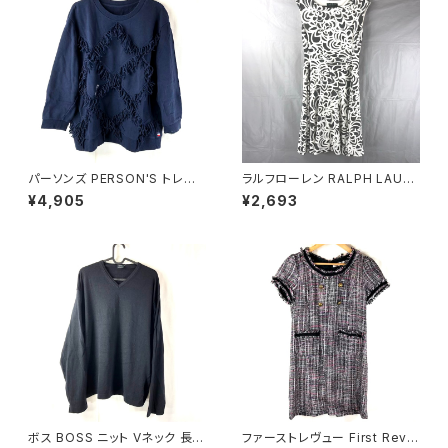
パーソンズ PERSON'S トレー
ラルフローレン RALPH LAURE
ナー 綿100％ ロゴ入り フリン
N ワンピース ノースリーブ 花柄
¥4,905
¥2,693
ジ リブ ネイビー Lサイズ 9214
フレア 白 グレー系 2Pサイズ 9
78
21473
ボス BOSS ニット Vネック 長袖
ファーストレヴュー First Revu