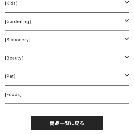
People Tree
Feliz
Bee Eco Wraps
[Kids]
Green Time
CLOUDY
Mastro Geppetto
[Gardening]
SKY LIMIT
Francis+Dale
gardens
[Stationery]
KUSKA
KAFFEEFORM
If You Care
MOTHER FOREST
[Beauty]
La Bontazza
Root Pouch
STOP THE WATER WHILE USING ME!
[Pet]
THE TOKYO CORK
URBAN GREEN MAKERS
WOLFGANG MAN ＆ BEAST
[Foods]
WASH NUTS
商品一覧に戻る
24BOTTLES