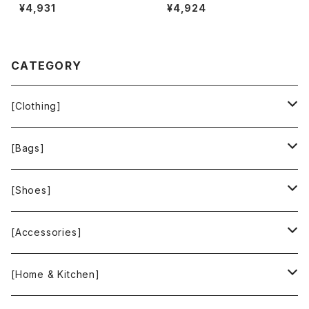
無地 黒 900701
e 半袖ワンピース フリンジ バッ
¥4,931
¥4,924
クファスナー ポケット ヴィンテ
ージ風ボタン タグ付き ブラック
Mサイズ 929837
CATEGORY
[Clothing]
Krochet Kids International
[Bags]
BAGGU
[Shoes]
FOOD TEXTILE
TOMS
[Accessories]
INCASE
ALEX AND ANI
[Home & Kitchen]