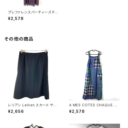
プレファレンスパーティーズ PR
EFERENCE PARTY'S セットア
¥2,578
ップ ボレロ フリル キャミソール
ワンピース ベロア生地 日本製
38サイズ 891326
その他の商品
レリアン Leilian スカート サイ
A MES COTES CHAQUE ジ
ドプリーツ 裏地付き 日本製 サ
ャンパースカート チェック柄 ポ
¥2,656
¥2,578
イドファスナー 黒 11サイズ 929
ケット ブルー系 921472
840