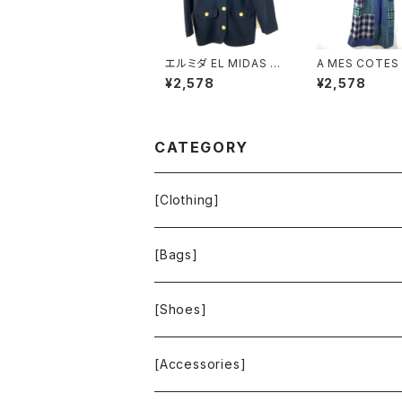
エルミダ EL MIDAS ジ
A MES COTES
ャケット カーディガン 金
QUE ジャンパ
¥2,578
¥2,578
ボタン サイドポケット
ト チェック柄 ポ
黒 12サイズ 921593
ブルー系 92147
CATEGORY
[Clothing]
Krochet Kids International
[Bags]
BAGGU
[Shoes]
FOOD TEXTILE
TOMS
[Accessories]