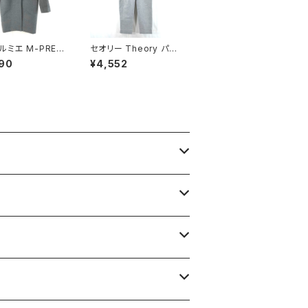
ルミエ M-PREM
セオリー Theory パン
コート 日本製 無地
ツ 白黒鹿の子生地 7号
90
¥4,552
プボタン ポケット
900582
 36サイズ 9298