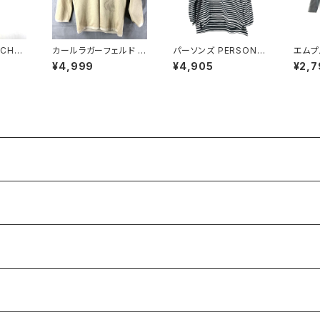
 CHA
カールラガーフェルド K
パーソンズ PERSON'S
エムプ
ースカー
ARL LAGERFELD カ
カットソー タートルネッ
IER 
¥4,999
¥4,905
¥2,7
ケット
ーディガン 花 ラメ 一つ
ク ボーダー 長袖 ブラ
スナッ
2
ボタン ベージュ ゴール
ンドロゴ入り 黒白 Lサ
グレー
ド 921486
イズ 921481
41