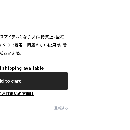
し
スアイテムとなります。特質上、些細
せんので着用に問題のない使用感、着
ださいませ。
l shipping available
d to cart
にお住まいの方向け
通報する