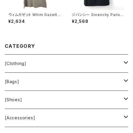
ウィムガゼット Whim Gazette
ジバンシー Givenchy Paris
スカート ロング フレア 無地 レ
スカート 巻きスカート 黒 38サ
¥2,634
¥2,568
ーヨン ウエストゴム ベージュ系
イズ 900700
FREEサイズ 922149
CATEGORY
[Clothing]
Krochet Kids International
[Bags]
BAGGU
[Shoes]
FOOD TEXTILE
TOMS
[Accessories]