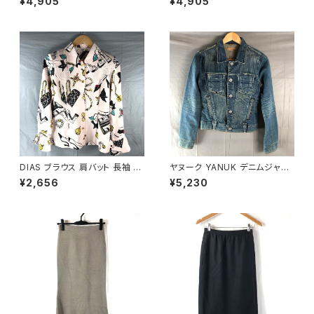
¥4,905
¥4,905
飾りポケット 黒 38サイズ 9214
絹 スリット袖 濃ブラウン系 40
77
サイズ 921487
DIAS ブラウス 肩バット 長袖 袖
ヤヌーク YANUK デニムジャケ
フリル 金ボタン 東京ブラウス ア
ット Gジャン ロゴボタン ヴィン
¥2,656
¥5,230
クセサリー柄 タグ付き ピンク バ
テージ加工 ダメージ加工 イン
スト82サイズ 929836
ディゴ ブルー系 Pサイズ 92211
6