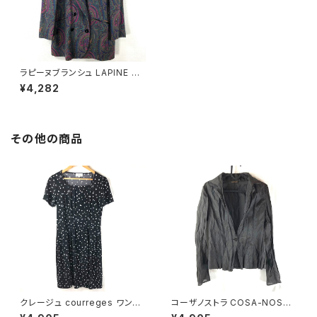
ラピーヌブランシュ LAPINE BL
ANCHE ジャケット 緑 紫 9サイ
¥4,282
ズ 888533
その他の商品
クレージュ courreges ワンピ
コーザノストラ COSA-NOSTR
ース 半袖 ドット ブランドロゴ
A カットソー 長袖 シースルー