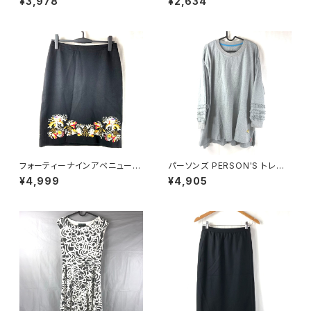
¥3,978
¥2,634
ーヨン ウエストゴム ベージュ系
FREEサイズ 922149
フォーティーナインアベニュージ
パーソンズ PERSON'S トレー
ュンコシマダ 49AV.junko shi
ナー 綿100％ ロゴ刺繡 袖フリ
¥4,999
¥4,905
mada スカート 花柄刺繍 裏地
ル スリット グレー LLサイズ 92
あり 黒 40サイズ 921485
1479