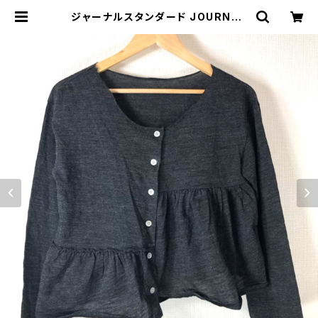
ジャーナルスタンダード JOURNAL
STANDARD カーディガン ウール 黒
系 サイズ表記なし 887567 | Ethic
al Store