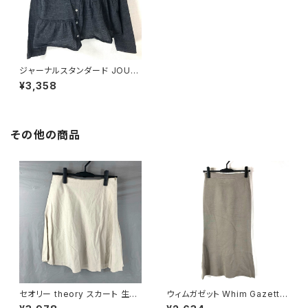
ジャーナルスタンダード JOUR
NAL STANDARD カーディガン
¥3,358
ウール 黒系 サイズ表記なし 88
7567
その他の商品
セオリー theory スカート 生成
ウィムガゼット Whim Gazette
色 2サイズ 900587
スカート ロング フレア 無地 レ