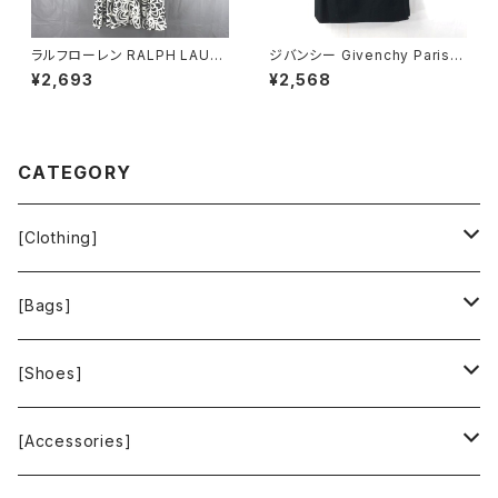
ラルフローレン RALPH LAURE
ジバンシー Givenchy Paris
N ワンピース ノースリーブ 花柄
スカート 巻きスカート 黒 38サ
¥2,693
¥2,568
フレア 白 グレー系 2Pサイズ 9
イズ 900700
21473
CATEGORY
[Clothing]
Krochet Kids International
[Bags]
BAGGU
[Shoes]
FOOD TEXTILE
TOMS
[Accessories]