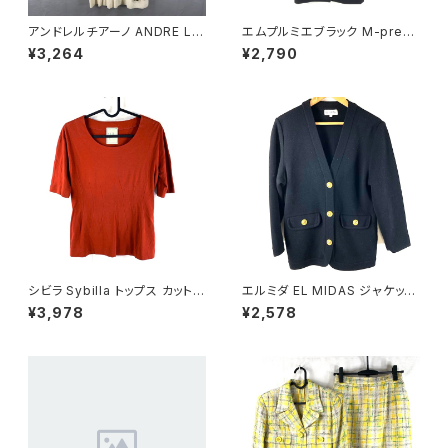
アンドレルチアーノ ANDRE LU
エムプルミエブラック M-premi
CIANO ワンピース ニット 長袖
er BLACK コート 日本製 無地
¥3,264
¥2,790
リボンベルト ボーダー 肩パッド
スナップボタン ポケット 黒 36
白系 900708
サイズ 929842
シビラ Sybilla トップス カットソ
エルミダ EL MIDAS ジャケット
ー 半袖 赤茶 40サイズ 90058
カーディガン 金ボタン サイドポ
¥3,978
¥2,578
0
ケット 黒 12サイズ 921593