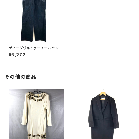
ディーダヴルトゥーアールセンソ
ユニコ Dw2R パンツ タグ付き
¥5,272
ワイドパンツ コーデユロイ フロ
ントボタン 日本製 ブラック系 4
0サイズ 886759
その他の商品