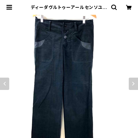
ディーダヴルトゥーアールセンソユニ
コ Dw2R パンツ タグ付き ワイドパ
ンツ コーデユロイ フロントボタン 日
本製 ブラック系 40サイズ 886759
| Ethical Store