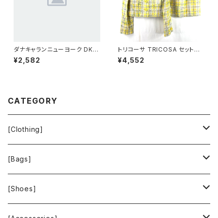
ダナキャランニューヨーク DKN
トリコーサ TRICOSA セットア
Y ジップ カーディガン ブラック
ップ スーツ ジャケット スカート
¥2,582
¥4,552
4サイズ 850234
肩パッド 黄色 日本製 42サイズ
900578
CATEGORY
[Clothing]
Krochet Kids International
[Bags]
BAGGU
[Shoes]
FOOD TEXTILE
TOMS