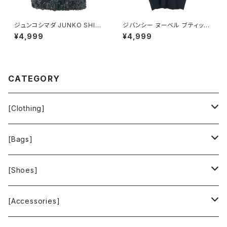
ジュンコシマダ JUNKO SHIM
ジバンシー ヌーベル ブティック
ADA スカート リボン シースル
GIVENCHY NOUVELLE BOU
¥4,999
¥4,999
ー タグ付き 黒 40サイズ 9214
TIQUE トップス 半袖 綿100％
88
日本製 ブラック サイズ表記なし
900581
CATEGORY
[Clothing]
Krochet Kids International
[Bags]
BAGGU
[Shoes]
FOOD TEXTILE
TOMS
[Accessories]