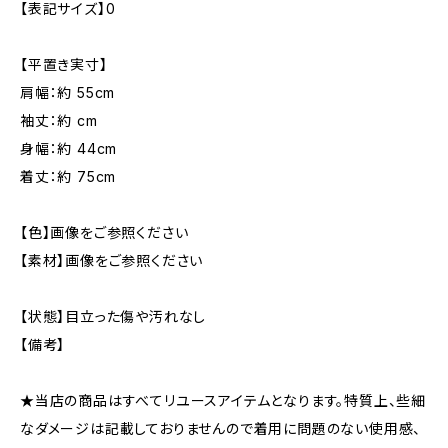
【表記サイズ】0
【平置き実寸】
肩幅：約 55cm
袖丈：約 cm
身幅：約 44cm
着丈：約 75cm
【色】画像をご参照ください
【素材】画像をご参照ください
【状態】目立った傷や汚れなし
【備考】
★当店の商品はすべてリユースアイテムとなります。特質上、些細
なダメージは記載しておりませんので着用に問題のない使用感、