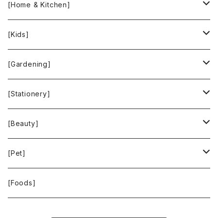
INCASE
ALEX AND ANI
[Home & Kitchen]
People Tree
Feliz
Bee Eco Wraps
[Kids]
Green Time
CLOUDY
Mastro Geppetto
[Gardening]
SKY LIMIT
Francis+Dale
gardens
[Stationery]
KUSKA
KAFFEEFORM
If You Care
MOTHER FOREST
[Beauty]
La Bontazza
Root Pouch
STOP THE WATER WHILE USING ME!
[Pet]
THE TOKYO CORK
URBAN GREEN MAKERS
WOLFGANG MAN ＆ BEAST
[Foods]
WASH NUTS