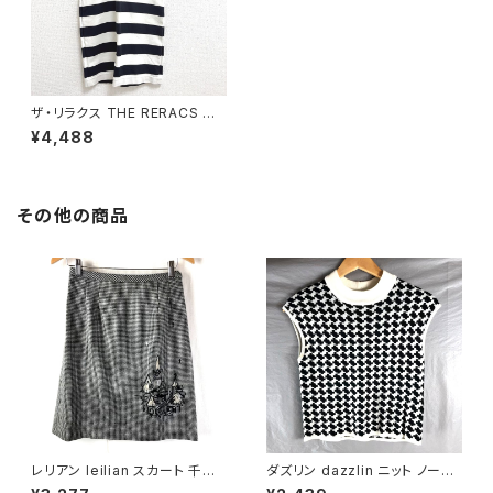
ザ・リラクス THE RERACS カッ
トソー ロング丈 ワンピース ボ
¥4,488
ーダー ホワイトxネイビー 0サ
イズ 885813
その他の商品
レリアン leilian スカート 千鳥
ダズリン dazzlin ニット ノース
柄 刺繍 ビーズ 裏地付き スリッ
リーブ 千鳥柄 白 黒 Sサイズ 9