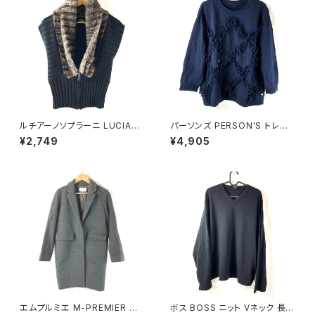
ルチアーノソプラーニ LUCIAN
パーソンズ PERSON'S トレー
O SOPRANI ニット ベスト フロ
ナー 綿100％ ロゴ入り フリン
¥2,749
¥4,905
ントジップ ファー襟付き ブラッ
ジ リブ ネイビー Lサイズ 9214
ク 42サイズ 921668
78
エムプルミエ M-PREMIER コ
ボス BOSS ニット Vネック 長袖