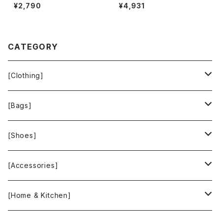
ート 日本製 無地 スナップボタ
無地 黒 900701
¥2,790
¥4,931
ン ポケット グレー 36サイズ 92
9841
CATEGORY
[Clothing]
Krochet Kids International
[Bags]
BAGGU
[Shoes]
FOOD TEXTILE
TOMS
[Accessories]
INCASE
ALEX AND ANI
[Home & Kitchen]