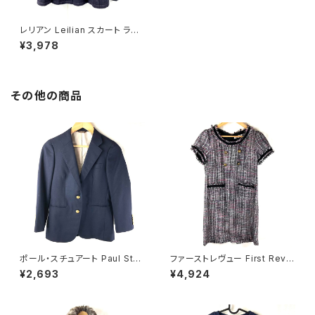
レリアン Leilian スカート ラメ
入り 紺系 11サイズ 879549
¥3,978
その他の商品
ポール・スチュアート Paul Stua
ファーストレヴュー First Revu
rt ジャケット 金ボタン 袖ボタン
e 半袖ワンピース フリンジ バッ
¥2,693
¥4,924
サイドポケット スリット 紺 7サイ
クファスナー ポケット ヴィンテ
ズ 921468
ージ風ボタン タグ付き ブラック
Mサイズ 929837