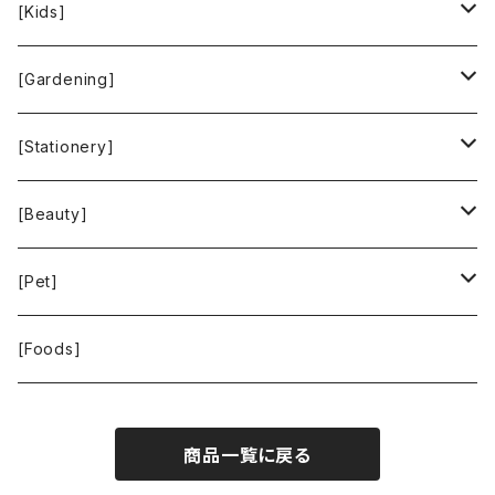
People Tree
Feliz
Bee Eco Wraps
[Kids]
Green Time
CLOUDY
Mastro Geppetto
[Gardening]
SKY LIMIT
Francis+Dale
gardens
[Stationery]
KUSKA
KAFFEEFORM
If You Care
MOTHER FOREST
[Beauty]
La Bontazza
Root Pouch
STOP THE WATER WHILE USING ME!
[Pet]
THE TOKYO CORK
URBAN GREEN MAKERS
WOLFGANG MAN ＆ BEAST
[Foods]
WASH NUTS
商品一覧に戻る
24BOTTLES