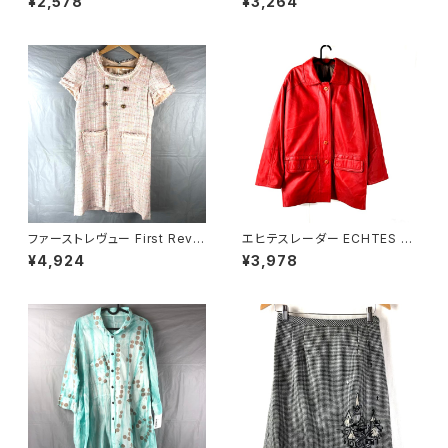
¥2,578
¥3,264
ケット ブルー系 921472
リボンベルト ボーダー 肩パッド
白系 900708
ファーストレヴュー First Revu
エヒテスレーダー ECHTES LE
e 半袖ワンピース フリンジ バッ
DER ジャケット ヴィンテージ 内
¥4,924
¥3,978
クファスナー ポケット ヴィンテ
側チェック柄 赤 36サイズ 900
ージ風ボタン タグ付き ホワイト
696
Mサイズ 929838