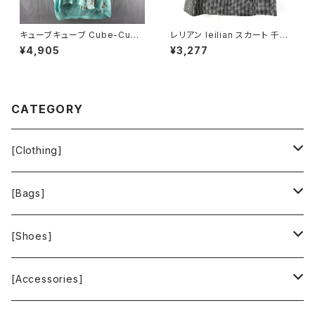
キューブキューブ Cube-Cube
レリアン leilian スカート 千鳥
シャツ チュニック 七分袖 綿10
柄 刺繍 ビーズ 裏地付き スリッ
¥4,905
¥3,277
0％ 水玉柄 青緑系 40サイズ 9
ト 黒系 11サイズ 944174
21475
CATEGORY
[Clothing]
Krochet Kids International
[Bags]
BAGGU
[Shoes]
FOOD TEXTILE
TOMS
[Accessories]