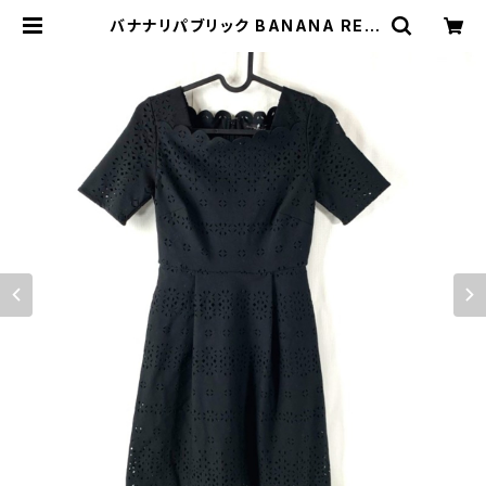
バナナリパブリック BANANA REP
UBLIC ワンピース 半袖 黒 40/90C
Mサイズ 878783 | Ethical Stor
e