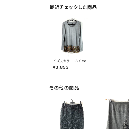
最近チェックした商品
イズスカラー iS ScoLa
r カットソー レース付き
¥3,853
タグ付き グレー Mサイ
ズ 878776
その他の商品