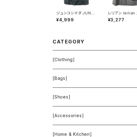
ジュンコシマダ JUNK
レリアン leilia
O SHIMADA スカート
ト 千鳥柄 刺繍 
¥4,999
¥3,277
リボン シースルー タグ
裏地付き スリット
付き 黒 40サイズ 9214
11サイズ 94417
88
CATEGORY
[Clothing]
Krochet Kids International
[Bags]
BAGGU
[Shoes]
FOOD TEXTILE
TOMS
[Accessories]
INCASE
ALEX AND ANI
[Home & Kitchen]