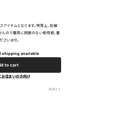
し
スアイテムとなります。特質上、些細
せんので着用に問題のない使用感、着
ださいませ。
l shipping available
d to cart
にお住まいの方向け
通報する