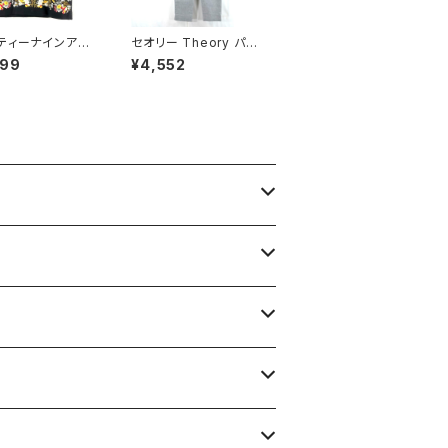
ティーナインアベ
セオリー Theory パン
ジュンコシマダ 4
ツ 白黒鹿の子生地 7号
999
¥4,552
unko shimada
900582
ト 花柄刺繍 裏地
 40サイズ 9214