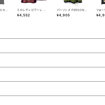
n スカー
ミカレディ ピアーレ MI
パーソンズ PERSON'S
フォー
ビーズ
CALADY piare セット
スカート ロング タグ付
ニュー
¥4,552
¥4,905
¥4,
 黒系
アップ ニット 花柄 肩パ
き 両サイドポケット ブラ
9AV.j
4
ッド ボルドー系 Mサイ
ンドロゴ入り カーキ―
スカー
ズ 900705
LLサイズ 921482
あり 黒
85