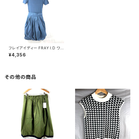
フレイアイディー FRAY I.D ワン
ピース 半袖 ニット 異素材 バル
¥4,356
ーンスカート バックリボン イン
ナー付き 水色 ブルー系 1サイズ
876204
その他の商品