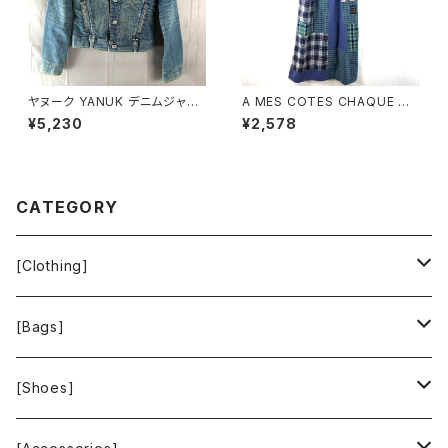
ヤヌーク YANUK デニムジャケ
A MES COTES CHAQUE ジ
ット Gジャン ロゴボタン ヴィン
ャンパースカート チェック柄 ポ
¥5,230
¥2,578
テージ加工 ダメージ加工 イン
ケット ブルー系 921472
ディゴ ブルー系 Pサイズ 92211
6
CATEGORY
[Clothing]
Krochet Kids International
[Bags]
BAGGU
[Shoes]
FOOD TEXTILE
TOMS