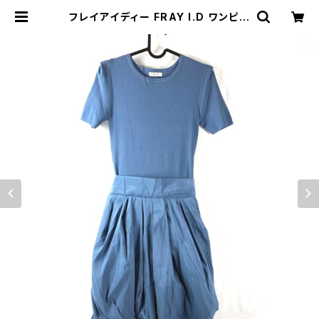
フレイアイディー FRAY I.D ワンピー
ス 半袖 ニット 異素材 バルーンスカ
ート バックリボン インナー付き 水色
ブルー系 1サイズ 876204 | Ethic
al Store