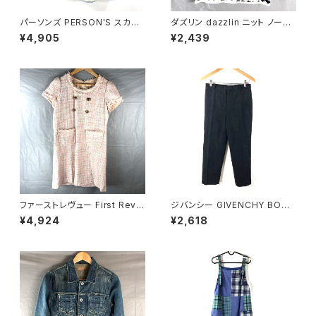
パーソンズ PERSON'S スカー
ダズリン dazzlin ニット ノース
ト ロング タグ付き 両サイドポケ
リーブ 千鳥柄 白 黒 Sサイズ 9
¥4,905
¥2,439
ット ブランドロゴ入り カーキ―
44173
LLサイズ 921482
ファーストレヴュー First Revu
ジバンシー GIVENCHY BOUT
e 半袖ワンピース フリンジ バッ
IQUES パンツ エクセーヌ 裏地
¥4,924
¥2,618
クファスナー ポケット ヴィンテ
サイドポケット ストレート 黒 38
ージ風ボタン タグ付き ホワイト
サイズ 921465
Mサイズ 929838