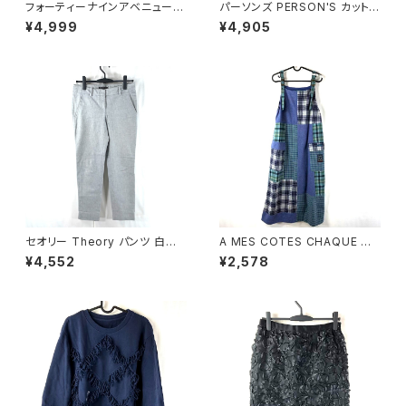
フォーティーナインアベニュージ
パーソンズ PERSON'S カットソ
ュンコシマダ 49AV.junko shi
ー タートルネック ボーダー 長
¥4,999
¥4,905
mada スカート 花柄刺繍 裏地
袖 ブランドロゴ入り 黒白 Lサイ
あり 黒 40サイズ 921485
ズ 921481
セオリー Theory パンツ 白黒
A MES COTES CHAQUE ジ
鹿の子生地 7号 900582
ャンパースカート チェック柄 ポ
¥4,552
¥2,578
ケット ブルー系 921472