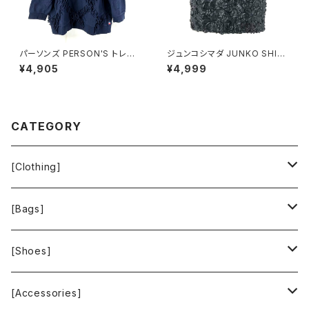
パーソンズ PERSON'S トレー
ジュンコシマダ JUNKO SHIM
ナー 綿100％ ロゴ入り フリン
ADA スカート リボン シースル
¥4,905
¥4,999
ジ リブ ネイビー Lサイズ 9214
ー タグ付き 黒 40サイズ 9214
78
88
CATEGORY
[Clothing]
Krochet Kids International
[Bags]
BAGGU
[Shoes]
FOOD TEXTILE
TOMS
[Accessories]