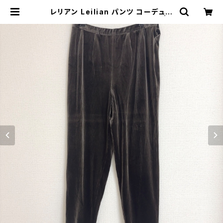
レリアン Leilian パンツ コーデュロ
イ ブラウン 13+サイズ 874429 | E
thical Store