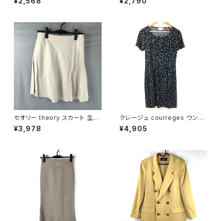
¥2,568
¥2,790
イズ 900700
ン ポケット グレー 36サイズ 92
9841
セオリー theory スカート 生成
クレージュ courreges ワンピ
色 2サイズ 900587
ース 半袖 ドット ブランドロゴ
¥3,978
¥4,905
飾りポケット 黒 38サイズ 9214
77