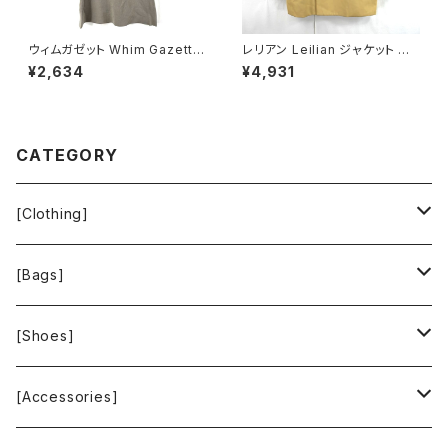
ウィムガゼット Whim Gazette
レリアン Leilian ジャケット 肩
スカート ロング フレア 無地 レ
パッド 黄色 金色 13+サイズ 90
¥2,634
¥4,931
ーヨン ウエストゴム ベージュ系
0590
FREEサイズ 922149
CATEGORY
[Clothing]
Krochet Kids International
[Bags]
BAGGU
[Shoes]
FOOD TEXTILE
TOMS
[Accessories]