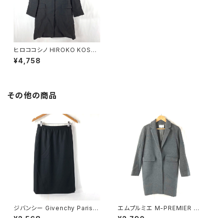
ヒロココシノ HIROKO KOSHI
NO コート 茶系 サイズ表記なし
¥4,758
874399
その他の商品
ジバンシー Givenchy Paris
エムプルミエ M-PREMIER コ
スカート 巻きスカート 黒 38サ
ート 日本製 無地 スナップボタ