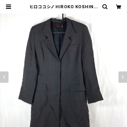
ヒロココシノ HIROKO KOSHINO
コート 茶系 サイズ表記なし 87439
9 | Ethical Store