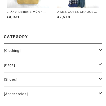
レリアン Leilian ジャケット 肩
A MES COTES CHAQUE ジ
パッド 黄色 金色 13+サイズ 90
ャンパースカート チェック柄 ポ
¥4,931
¥2,578
0590
ケット ブルー系 921472
CATEGORY
[Clothing]
Krochet Kids International
[Bags]
BAGGU
[Shoes]
FOOD TEXTILE
TOMS
[Accessories]