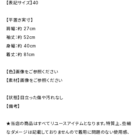
【表記サイズ】40
【平置き実寸】
肩幅：約 27cm
袖丈：約 52cm
身幅：約 40cm
着丈：約 81cm
【色】画像をご参照ください
【素材】画像をご参照ください
【状態】目立った傷や汚れなし
【備考】
★当店の商品はすべてリユースアイテムとなります。特質上、些細
なダメージは記載しておりませんので着用に問題のない使用感、