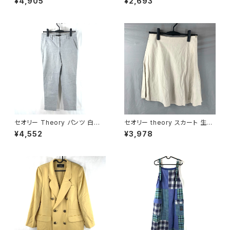
¥4,905
¥2,693
ジ リブ ネイビー Lサイズ 9214
ム ブラウン 921462
78
セオリー Theory パンツ 白黒
セオリー theory スカート 生成
鹿の子生地 7号 900582
色 2サイズ 900587
¥4,552
¥3,978