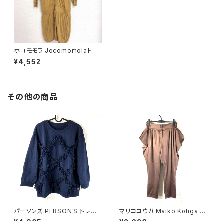
ホコモモラ Jocomomolaトッ
プス ロング丈 からし色 40サイ
¥4,552
ズ 872119
その他の商品
パーソンズ PERSON'S トレー
マリココウガ Maiko Kohga パ
ナー 綿100％ ロゴ入り フリン
ンツ サテン ポケット ウエストゴ