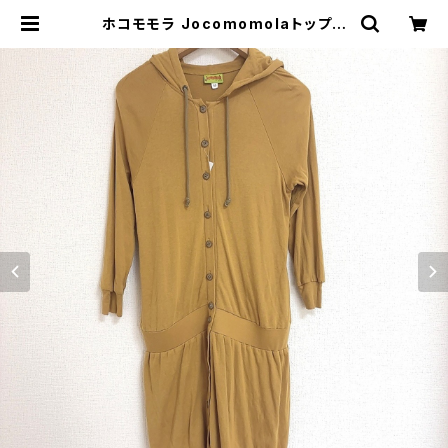
ホコモモラ Jocomomolaトップス
ロング丈 からし色 40サイズ 87211
9 | Ethical Store