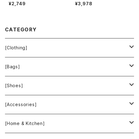
O SOPRANI ニット ベスト フロ
DER ジャケット ヴィンテージ 内
¥2,749
¥3,978
ントジップ ファー襟付き ブラッ
側チェック柄 赤 36サイズ 900
ク 42サイズ 921668
696
CATEGORY
[Clothing]
Krochet Kids International
[Bags]
BAGGU
[Shoes]
FOOD TEXTILE
TOMS
[Accessories]
INCASE
ALEX AND ANI
[Home & Kitchen]