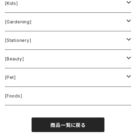
People Tree
Feliz
Bee Eco Wraps
[Kids]
Green Time
CLOUDY
Mastro Geppetto
[Gardening]
SKY LIMIT
Francis+Dale
gardens
[Stationery]
KUSKA
KAFFEEFORM
If You Care
MOTHER FOREST
[Beauty]
La Bontazza
Root Pouch
STOP THE WATER WHILE USING ME!
[Pet]
THE TOKYO CORK
URBAN GREEN MAKERS
WOLFGANG MAN ＆ BEAST
[Foods]
WASH NUTS
商品一覧に戻る
24BOTTLES