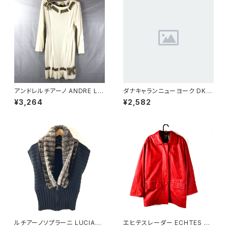
アンドレルチアーノ ANDRE LU
ダナキャランニューヨーク DKN
CIANO ワンピース ニット 長袖
Y ジップ カーディガン ブラック
¥3,264
¥2,582
リボンベルト ボーダー 肩パッド
4サイズ 850234
白系 900708
ルチアーノソプラーニ LUCIAN
エヒテスレーダー ECHTES LE