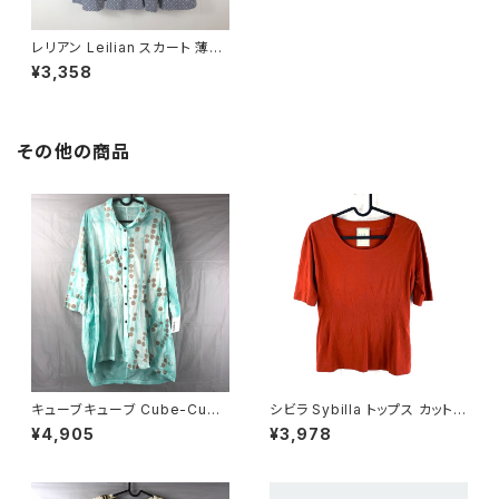
レリアン Leilian スカート 薄い
ブルー系 11サイズ 871546
¥3,358
その他の商品
キューブキューブ Cube-Cube
シビラ Sybilla トップス カットソ
シャツ チュニック 七分袖 綿10
ー 半袖 赤茶 40サイズ 90058
¥4,905
¥3,978
0％ 水玉柄 青緑系 40サイズ 9
0
21475