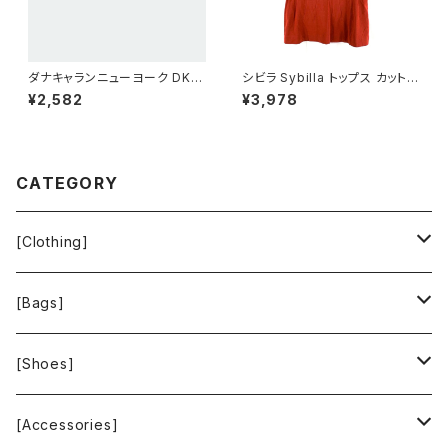
ダナキャランニューヨーク DKN
シビラ Sybilla トップス カットソ
Y ジップ カーディガン ブラック
ー 半袖 赤茶 40サイズ 90058
¥2,582
¥3,978
4サイズ 850234
0
CATEGORY
[Clothing]
Krochet Kids International
[Bags]
BAGGU
[Shoes]
FOOD TEXTILE
TOMS
[Accessories]