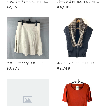
ギャルリーヴィー GALERIE VIE
パーソンズ PERSON'S カットソ
ニット ウール100％ トゥモロー
ー タートルネック ボーダー 長
¥2,656
¥4,905
ランド 日本製 グレー 1サイズ 9
袖 ブランドロゴ入り 黒白 Lサイ
29843
ズ 921481
セオリー theory スカート 生成
ルチアーノソプラーニ LUCIAN
色 2サイズ 900587
O SOPRANI ニット ベスト フロ
¥3,978
¥2,749
ントジップ ファー襟付き ブラッ
ク 42サイズ 921668