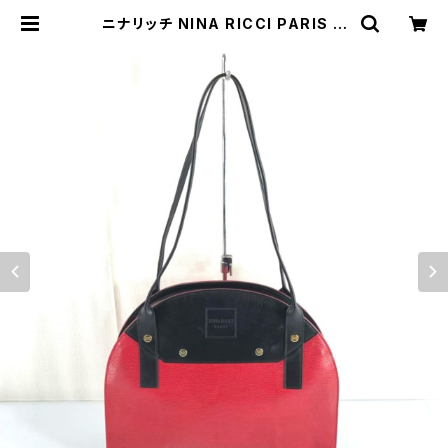
ニナリッチ NINA RICCI PARIS ト
ートバッグ イタリア製 ロゴ型押し 黒
赤 870750 | Ethical Store