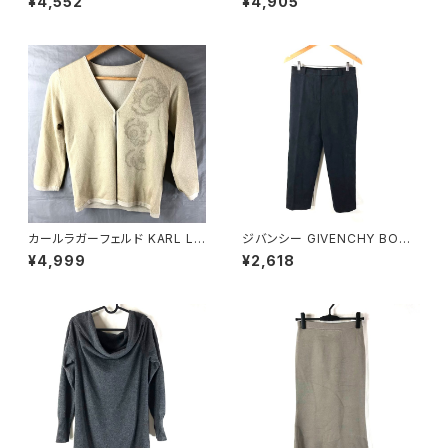
¥4,552
¥4,905
900704
絹 スリット袖 濃ブラウン系 40
サイズ 921487
カールラガーフェルド KARL LA
ジバンシー GIVENCHY BOUT
GERFELD カーディガン 花 ラメ
IQUES パンツ エクセーヌ 裏地
¥4,999
¥2,618
一つボタン ベージュ ゴールド 9
サイドポケット ストレート 黒 38
21486
サイズ 921465