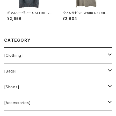
ギャルリーヴィー GALERIE VIE
ウィムガゼット Whim Gazette
ニット ウール100％ トゥモロー
スカート ロング フレア 無地 レ
¥2,656
¥2,634
ランド 日本製 グレー 1サイズ 9
ーヨン ウエストゴム ベージュ系
29843
FREEサイズ 922149
CATEGORY
[Clothing]
Krochet Kids International
[Bags]
BAGGU
[Shoes]
FOOD TEXTILE
TOMS
[Accessories]