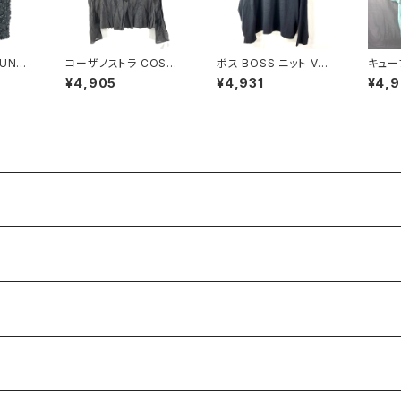
UNK
コーザノストラ COSA-
ボス BOSS ニット Vネ
キュー
スカート
NOSTRA カットソー 長
ック 長袖 無地 黒 900
e-Cu
¥4,905
¥4,931
¥4,
 タグ
袖 シースルー 絹 スリッ
701
ック 
 9214
ト袖 濃ブラウン系 40サ
水玉柄
イズ 921487
ズ 92