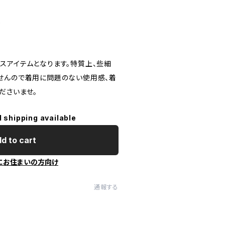
し
スアイテムとなります。特質上、些細
せんので着用に問題のない使用感、着
ださいませ。
l shipping available
d to cart
にお住まいの方向け
通報する