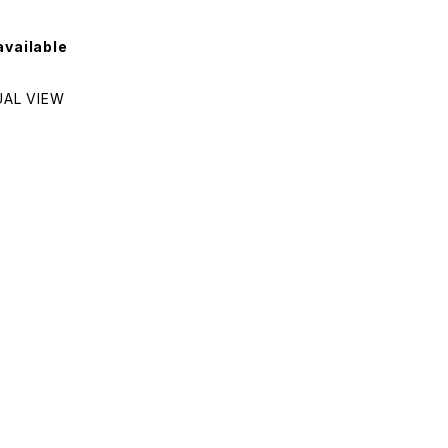
available
L VIEW