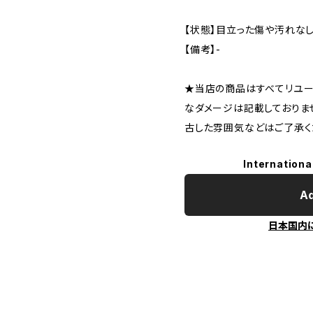
【状態】目立った傷や汚れな
【備考】-
★当店の商品はすべてリユー
なダメージは記載しておりま
古した雰囲気などはご了承く
Internationa
Ad
日本国内