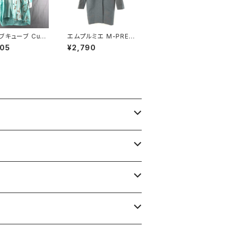
ブキューブ Cub
エムプルミエ M-PREM
be シャツ チュニ
IER コート 日本製 無地
905
¥2,790
七分袖 綿100％
スナップボタン ポケット
 青緑系 40サイ
グレー 36サイズ 9298
1475
41