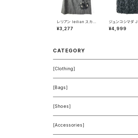
レリアン leilian スカー
ジュンコシマダ J
ト 千鳥柄 刺繍 ビーズ
O SHIMADA 
¥3,277
¥4,999
裏地付き スリット 黒系
リボン シースルー
11サイズ 944174
付き 黒 40サイズ
88
CATEGORY
[Clothing]
Krochet Kids International
[Bags]
BAGGU
[Shoes]
FOOD TEXTILE
TOMS
[Accessories]