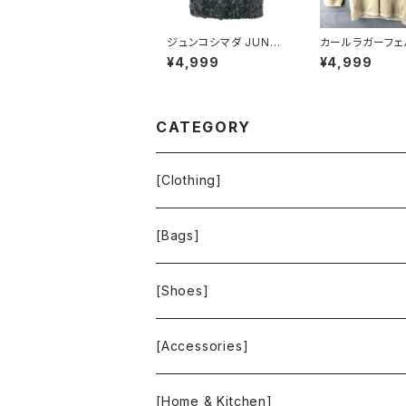
ジュンコシマダ JUNK
カールラガーフェ
O SHIMADA スカート
ARL LAGERFE
¥4,999
¥4,999
リボン シースルー タグ
ーディガン 花 ラ
付き 黒 40サイズ 9214
ボタン ベージュ
88
ド 921486
CATEGORY
[Clothing]
Krochet Kids International
[Bags]
BAGGU
[Shoes]
FOOD TEXTILE
TOMS
[Accessories]
INCASE
ALEX AND ANI
[Home & Kitchen]