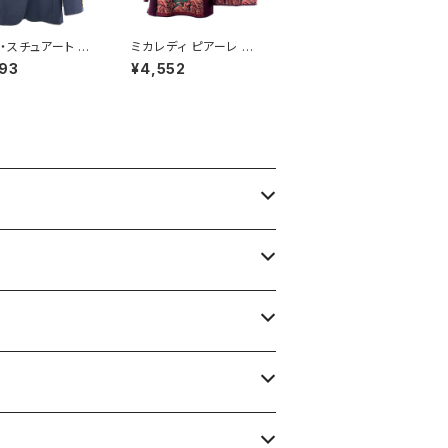
・スチュアート P
ミカレディ ピアーレ MI
Stuart ジャケット
CALADY piare セット
93
¥4,552
ン 袖ボタン サイ
アップ ニット 花柄 肩パ
ト スリット 紺 7
ッド ボルドー系 Mサイ
921468
ズ 900705