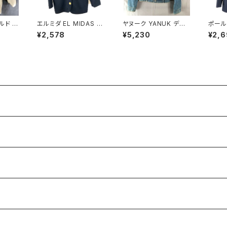
ルド K
エルミダ EL MIDAS ジ
ヤヌーク YANUK デニ
ポール
LD カ
ャケット カーディガン 金
ムジャケット Gジャン ロ
aul 
¥2,578
¥5,230
¥2,6
メ 一つ
ボタン サイドポケット
ゴボタン ヴィンテージ
金ボタ
 ゴール
黒 12サイズ 921593
加工 ダメージ加工 イン
ドポケッ
ディゴ ブルー系 Pサイ
サイズ 
ズ 922116