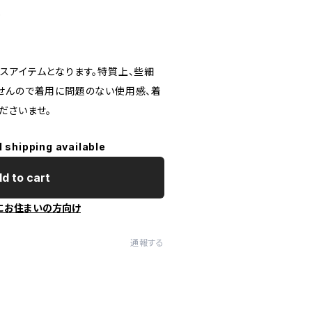
し
スアイテムとなります。特質上、些細
せんので着用に問題のない使用感、着
ださいませ。
l shipping available
d to cart
にお住まいの方向け
通報する