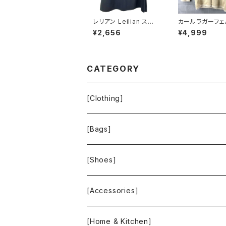
レリアン Leilian スカ
カールラガーフェ
ート サイドプリーツ 裏
ARL LAGERFE
¥2,656
¥4,999
地付き 日本製 サイドフ
ーディガン 花 ラ
ァスナー 黒 11サイズ 9
ボタン ベージュ
29840
ド 921486
CATEGORY
[Clothing]
Krochet Kids International
[Bags]
BAGGU
[Shoes]
FOOD TEXTILE
TOMS
[Accessories]
INCASE
ALEX AND ANI
[Home & Kitchen]