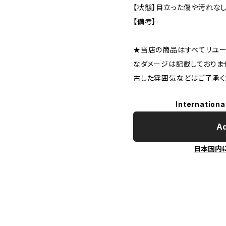
【状態】目立った傷や汚れな
【備考】-
★当店の商品はすべてリユー
なダメージは記載しておりま
古した雰囲気などはご了承く
Internationa
Ad
日本国内