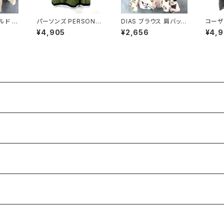
ルド K
パーソンズ PERSON'S
DIAS ブラウス 肩バット
コーザ
LD カ
スカート ロング タグ付
長袖 袖フリル 金ボタン
NOS
¥4,905
¥2,656
¥4,
メ 一つ
き 両サイドポケット ブラ
東京ブラウス アクセサ
袖 シ
 ゴール
ンドロゴ入り カーキ―
リー柄 タグ付き ピンク
ト袖 
LLサイズ 921482
バスト82サイズ 92983
イズ 9
6