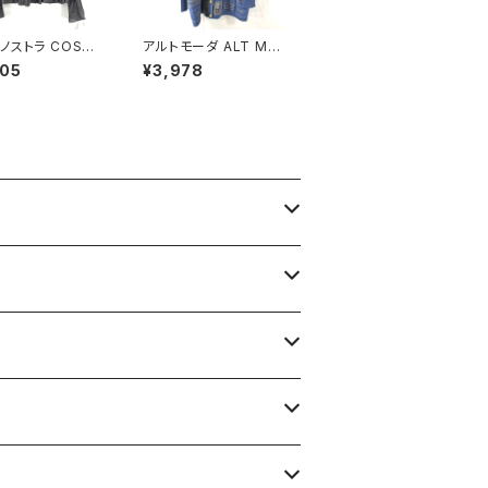
ノストラ COSA-
アルトモーダ ALT MO
TRA カットソー 長
DER カーディガン 金ボ
905
¥3,978
ースルー 絹 スリッ
タン ニット 青系 Fサイ
濃ブラウン系 40サ
ズ 900698
21487