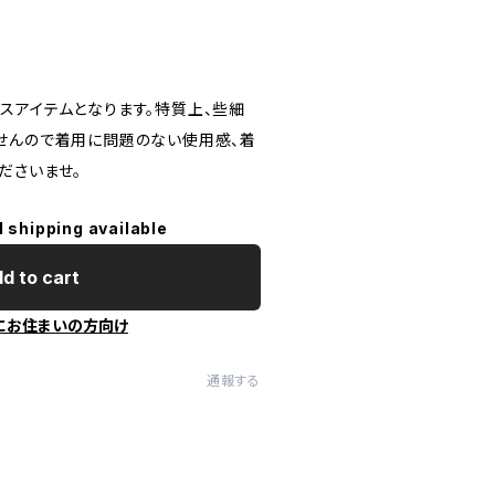
し
スアイテムとなります。特質上、些細
せんので着用に問題のない使用感、着
ださいませ。
l shipping available
d to cart
にお住まいの方向け
通報する