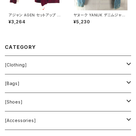
アジャン AGEN セットアップ ス
ヤヌーク YANUK デニムジャケ
カートスーツ 長袖 ベロア生地
ット Gジャン ロゴボタン ヴィン
¥3,264
¥5,230
レース 肩パッド タグ付き ボルド
テージ加工 ダメージ加工 イン
ー 11ARサイズ 900709
ディゴ ブルー系 Pサイズ 92211
6
CATEGORY
[Clothing]
Krochet Kids International
[Bags]
BAGGU
[Shoes]
FOOD TEXTILE
TOMS
[Accessories]