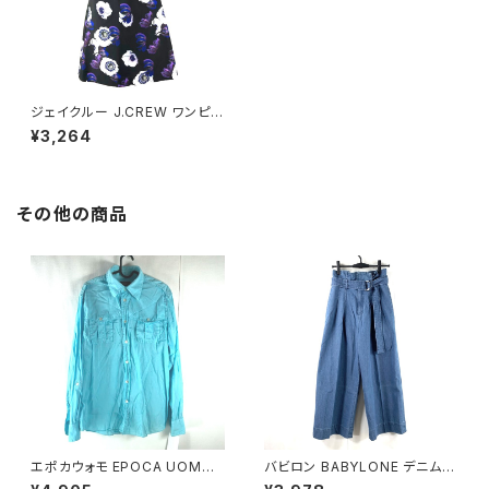
ジェイクルー J.CREW ワンピー
ス 花柄 ノースリーブ 黒 0サイ
¥3,264
ズ 869461
その他の商品
エポカウォモ EPOCA UOMO
バビロン BABYLONE デニムパ
シャツ 長袖 綿100％ 水色 48
ンツ ワイド ベルト付き 青系 38