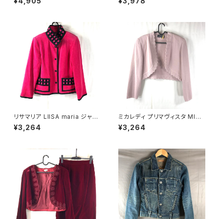
¥4,905
¥3,978
サイズ 921476
サイズ 900589
リサマリア LIISA maria ジャケ
ミカレディ プリマヴィスタ MICA
ット 裏地花柄 綿 肩パット ピン
LADY PRIMAVISTA カーディ
¥3,264
¥3,264
ク 900697
ガン 長袖 ビーズ 肩パッド ピン
ク 9AR63サイズ 900710