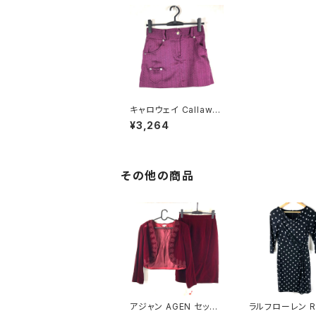
キャロウェイ Callawa
y スカート ひざ上 ピン
¥3,264
ク SSサイズ 868954
その他の商品
アジャン AGEN セット
ラルフローレン R