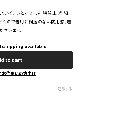
スアイテムとなります。特質上、些細
せんので着用に問題のない使用感、着
ださいませ。
l shipping available
d to cart
にお住まいの方向け
通報する