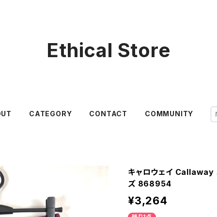
Ethical Store
OUT
CATEGORY
CONTACT
COMMUNITY
キャロウェイ Callawa
ズ 868954
¥3,264
残り1点