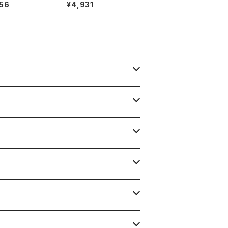
ロング スリット 裏
ック 長袖 無地 黒 900
56
¥4,931
 日本製 サイドフ
701
ー 黒 9サイズ 92