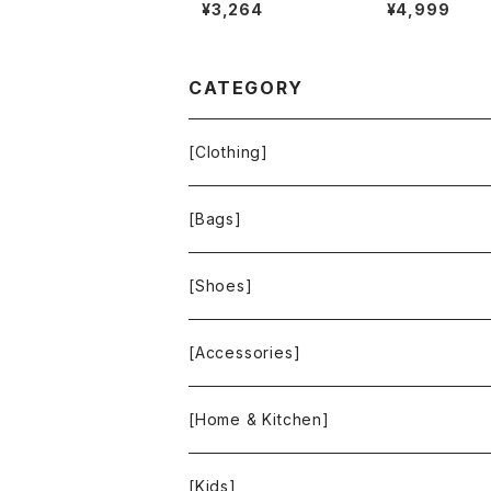
アップ スカートスーツ
LAUREN ワン
¥3,264
¥4,999
長袖 ベロア生地 レース
七分袖 ドット 黒 
肩パッド タグ付き ボル
イズ 921474
ドー 11ARサイズ 9007
09
CATEGORY
[Clothing]
Krochet Kids International
[Bags]
BAGGU
[Shoes]
FOOD TEXTILE
TOMS
[Accessories]
INCASE
ALEX AND ANI
[Home & Kitchen]
People Tree
Feliz
Bee Eco Wraps
[Kids]