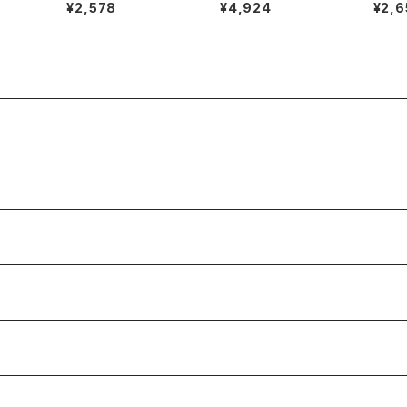
ピース
QUE ジャンパースカー
t Revue 半袖ワンピー
ート 
¥2,578
¥4,924
¥2,6
4pサ
ト チェック柄 ポケット
ス フリンジ バックファス
地付き
ブルー系 921472
ナー ポケット ヴィンテ
ァスナ
ージ風ボタン タグ付き
9839
ホワイト Mサイズ 929
838