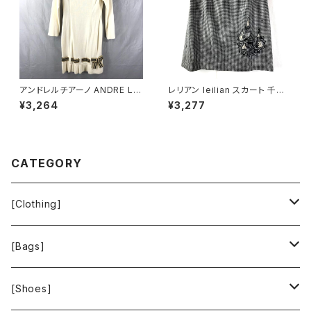
アンドレルチアーノ ANDRE LU
レリアン leilian スカート 千鳥
CIANO ワンピース ニット 長袖
柄 刺繍 ビーズ 裏地付き スリッ
¥3,264
¥3,277
リボンベルト ボーダー 肩パッド
ト 黒系 11サイズ 944174
白系 900708
CATEGORY
[Clothing]
Krochet Kids International
[Bags]
BAGGU
[Shoes]