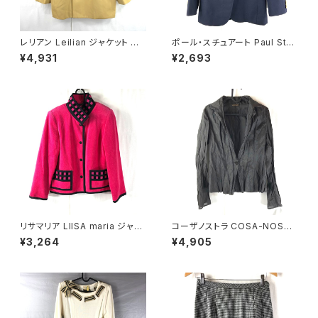
レリアン Leilian ジャケット 肩
ポール・スチュアート Paul Stua
パッド 黄色 金色 13+サイズ 90
rt ジャケット 金ボタン 袖ボタン
¥4,931
¥2,693
0590
サイドポケット スリット 紺 7サイ
ズ 921468
リサマリア LIISA maria ジャケ
コーザノストラ COSA-NOSTR
ット 裏地花柄 綿 肩パット ピン
A カットソー 長袖 シースルー
¥3,264
¥4,905
ク 900697
絹 スリット袖 濃ブラウン系 40
サイズ 921487