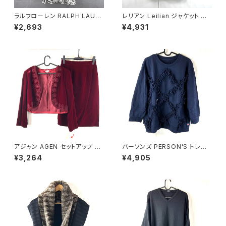
ラルフローレン RALPH LAURE
レリアン Leilian ジャケット 肩
N ワンピース ノースリーブ 花柄
パッド 黄色 金色 13+サイズ 90
¥2,693
¥4,931
フレア 白 グレー系 2Pサイズ 9
0590
21473
アジャン AGEN セットアップ ス
パーソンズ PERSON'S トレー
カートスーツ 長袖 ベロア生地
ナー 綿100％ ロゴ入り フリン
¥3,264
¥4,905
レース 肩パッド タグ付き ボルド
ジ リブ ネイビー Lサイズ 9214
ー 11ARサイズ 900709
78