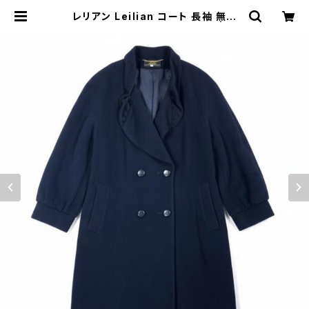
レリアン Leilian コート 長袖 無地
ネイビー 13+サイズ 868440 | Et
hical Store