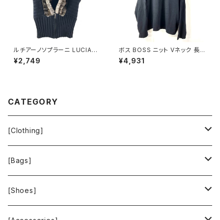
ルチアーノソプラーニ LUCIAN
ボス BOSS ニット Vネック 長袖
O SOPRANI ニット ベスト フロ
無地 黒 900701
¥2,749
¥4,931
ントジップ ファー襟付き ブラッ
ク 42サイズ 921668
CATEGORY
[Clothing]
Krochet Kids International
[Bags]
BAGGU
[Shoes]
FOOD TEXTILE
TOMS