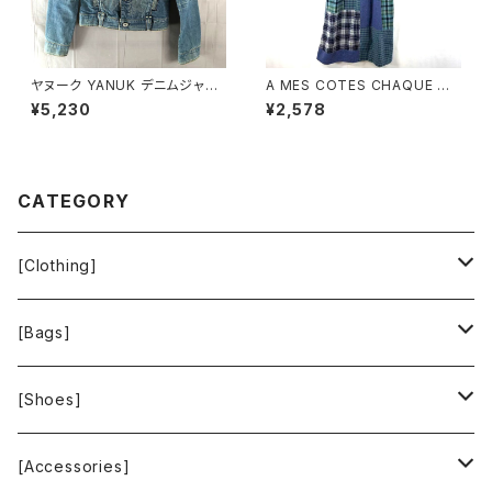
ヤヌーク YANUK デニムジャケ
A MES COTES CHAQUE ジ
ット Gジャン ロゴボタン ヴィン
ャンパースカート チェック柄 ポ
¥5,230
¥2,578
テージ加工 ダメージ加工 イン
ケット ブルー系 921472
ディゴ ブルー系 Pサイズ 92211
6
CATEGORY
[Clothing]
Krochet Kids International
[Bags]
BAGGU
[Shoes]
FOOD TEXTILE
TOMS
[Accessories]