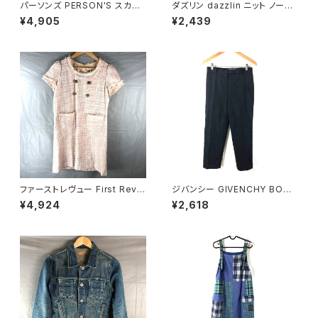
パーソンズ PERSON'S スカー
ダズリン dazzlin ニット ノース
ト ロング タグ付き 両サイドポケ
リーブ 千鳥柄 白 黒 Sサイズ 9
¥4,905
¥2,439
ット ブランドロゴ入り カーキ―
44173
LLサイズ 921482
ファーストレヴュー First Revu
ジバンシー GIVENCHY BOUT
e 半袖ワンピース フリンジ バッ
IQUES パンツ エクセーヌ 裏地
¥4,924
¥2,618
クファスナー ポケット ヴィンテ
サイドポケット ストレート 黒 38
ージ風ボタン タグ付き ホワイト
サイズ 921465
Mサイズ 929838