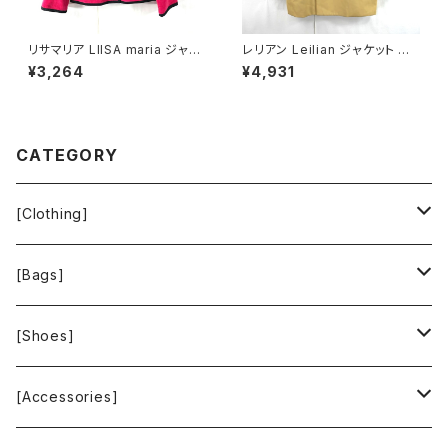
リサマリア LIISA maria ジャケ
レリアン Leilian ジャケット 肩
ット 裏地花柄 綿 肩パット ピン
パッド 黄色 金色 13+サイズ 90
¥3,264
¥4,931
ク 900697
0590
CATEGORY
[Clothing]
Krochet Kids International
[Bags]
BAGGU
[Shoes]
FOOD TEXTILE
TOMS
[Accessories]