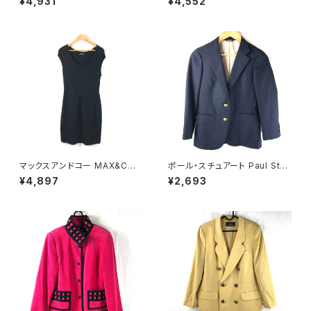
¥4,931
¥4,552
900704
マックスアンドコー MAX&CO
ポール・スチュアート Paul Stua
ワンピース ノースリーブ ボーダ
rt ジャケット 金ボタン 袖ボタン
¥4,897
¥2,693
ー タック 黒 900646
サイドポケット スリット 紺 7サイ
ズ 921468