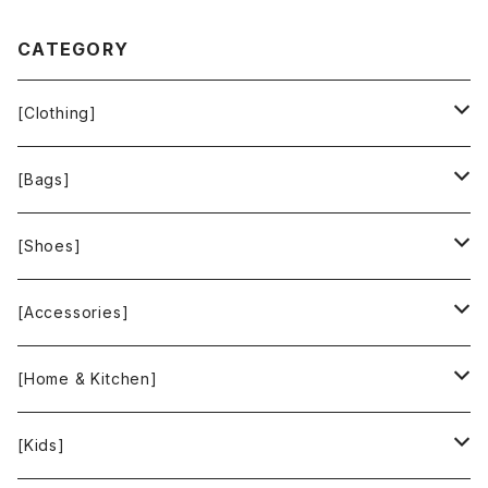
CATEGORY
[Clothing]
Krochet Kids International
[Bags]
BAGGU
[Shoes]
FOOD TEXTILE
TOMS
[Accessories]
INCASE
ALEX AND ANI
[Home & Kitchen]
People Tree
Feliz
Bee Eco Wraps
[Kids]