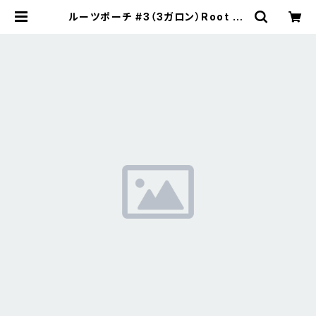
ルーツポーチ #3（3ガロン）Root Po
uch ペットボトル リサイクル 天然素
材 不織布製 植木鉢 ガーデニング 園
芸 | Ethical Store