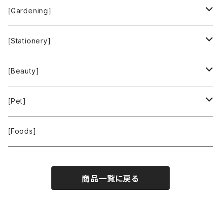
Green Time
CLOUDY
Mastro Geppetto
[Gardening]
SKY LIMIT
Francis+Dale
gardens
[Stationery]
KUSKA
KAFFEEFORM
If You Care
MOTHER FOREST
[Beauty]
La Bontazza
Root Pouch
STOP THE WATER WHILE USING ME!
[Pet]
THE TOKYO CORK
URBAN GREEN MAKERS
WOLFGANG MAN ＆ BEAST
[Foods]
WASH NUTS
商品一覧に戻る
24BOTTLES