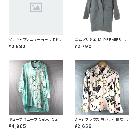
ダナキャランニューヨーク DKN
エムプルミエ M-PREMIER コ
Y ジップ カーディガン ブラック
ート 日本製 無地 スナップボタ
¥2,582
¥2,790
4サイズ 850234
ン ポケット グレー 36サイズ 92
9841
キューブキューブ Cube-Cube
DIAS ブラウス 肩バット 長袖 袖
シャツ チュニック 七分袖 綿10
フリル 金ボタン 東京ブラウス ア
¥4,905
¥2,656
0％ 水玉柄 青緑系 40サイズ 9
クセサリー柄 タグ付き ピンク バ
21475
スト82サイズ 929836