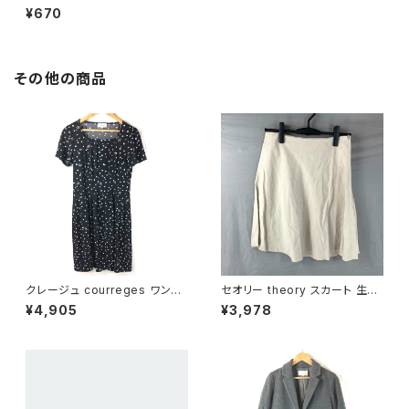
ot Pouch ペットボトル リサイ
¥670
クル 天然素材 不織布製 植木鉢
ガーデニング 園芸
その他の商品
クレージュ courreges ワンピ
セオリー theory スカート 生成
ース 半袖 ドット ブランドロゴ
色 2サイズ 900587
¥4,905
¥3,978
飾りポケット 黒 38サイズ 9214
77