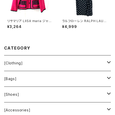
リサマリア LIISA maria ジャケ
ラルフローレン RALPH LAURE
ット 裏地花柄 綿 肩パット ピン
N ワンピース 七分袖 ドット 黒
¥3,264
¥4,999
ク 900697
4pサイズ 921474
CATEGORY
[Clothing]
Krochet Kids International
[Bags]
BAGGU
[Shoes]
FOOD TEXTILE
TOMS
[Accessories]