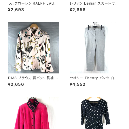
ラルフローレン RALPH LAURE
レリアン Leilian スカート サイ
N ワンピース ノースリーブ 花柄
ドプリーツ 裏地付き 日本製 サ
¥2,693
¥2,656
フレア 白 グレー系 2Pサイズ 9
イドファスナー 黒 11サイズ 929
21473
840
DIAS ブラウス 肩バット 長袖 袖
セオリー Theory パンツ 白黒
フリル 金ボタン 東京ブラウス ア
鹿の子生地 7号 900582
¥2,656
¥4,552
クセサリー柄 タグ付き ピンク バ
スト82サイズ 929836