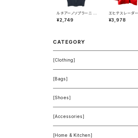
ルチアーノソプラーニ L
エヒテスレーダー
UCIANO SOPRANI ニ
TES LEDER 
¥2,749
¥3,978
ット ベスト フロントジッ
ヴィンテージ 内
プ ファー襟付き ブラッ
ク柄 赤 36サイズ
ク 42サイズ 921668
696
CATEGORY
[Clothing]
Krochet Kids International
[Bags]
BAGGU
[Shoes]
FOOD TEXTILE
TOMS
[Accessories]
INCASE
ALEX AND ANI
[Home & Kitchen]