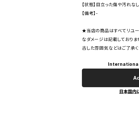
【状態】目立った傷や汚れな
【備考】-
★当店の商品はすべてリユー
なダメージは記載しておりま
古した雰囲気などはご了承く
Internationa
Ad
日本国内