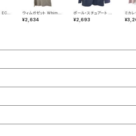
 ECH
ウィムガゼット Whim G
ポール・スチュアート P
ミカレ
ジャケット
azette スカート ロン
aul Stuart ジャケット
タ MI
¥2,634
¥2,693
¥3,2
側チェッ
グ フレア 無地 レーヨン
金ボタン 袖ボタン サイ
VIST
 900
ウエストゴム ベージュ
ドポケット スリット 紺 7
袖 ビ
系 FREEサイズ 92214
サイズ 921468
ク 9A
9
710