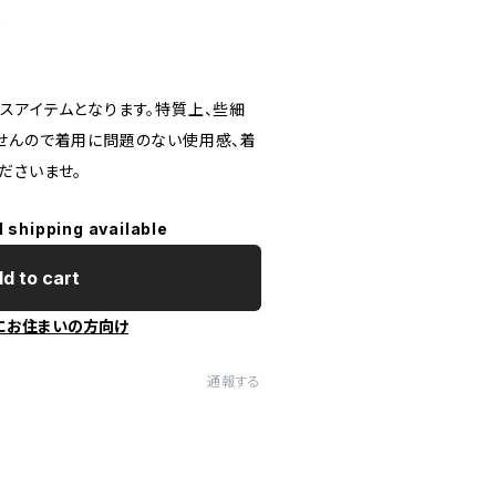
し
スアイテムとなります。特質上、些細
せんので着用に問題のない使用感、着
ださいませ。
l shipping available
d to cart
にお住まいの方向け
通報する