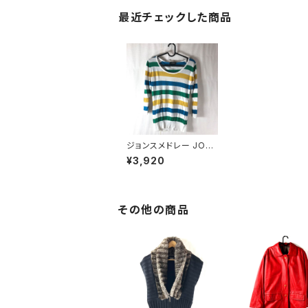
最近チェックした商品
ジョンスメドレー JOH
N SMEDLEY ニットトッ
¥3,920
プス ボーダー 青 赤 黄
Sサイズ 七分袖 81802
2
その他の商品