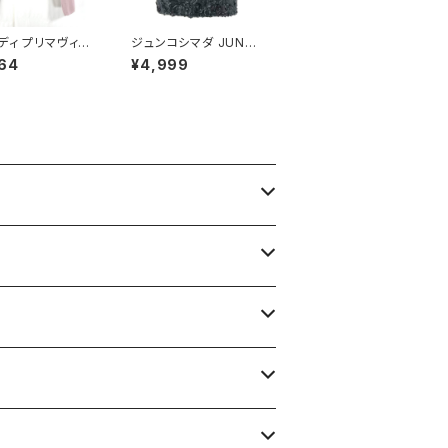
ディ プリマヴィス
ジュンコシマダ JUNK
CALADY PRIMA
O SHIMADA スカート
64
¥4,999
A カーディガン 長
リボン シースルー タグ
ーズ 肩パッド ピン
付き 黒 40サイズ 9214
R63サイズ 900
88